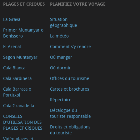
PLAGES ET CRIQUES
PLANIFIEZ VOTRE VOYAGE
La Grava
Situation
géographique
Primer Muntanyar o
Benissero
La météo
El Arenal
Comment s'y rendre
Segon Muntanyar
Oú manger
Cala Blanca
Oú dormir
Cala Sardinera
Offices du tourisme
Cala Barraca o
Cartes et brochures
Portitxol
Répertoire
Cala Granadella
Décalogue du
CONSEILS
touriste responsable
D'UTILISATION DES
Droits et obligations
PLAGES ET CRIQUES
du touriste
Vidéo plages et