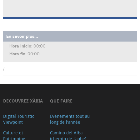
En savoir plus...
Hora inicio
: 00:00
Hora fin
: 00:00
/
DECOUVREZ XÀBIA
QUE FAIRE
Digital Touristic
Événements tout au
Viewpoint
long de l'année
Culture et
Camino del Alba
Patrimoine
(chemin de l’aube)