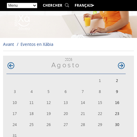
CHERCHER
FRANÇAIS
ESPAÑOL
VALENCIÀ
ENGLISH
DEUTSCH
Avant
Eventos en Xàbia
РУССКИЙ
2026
Agosto
1
2
3
4
5
6
7
8
9
10
11
12
13
14
15
16
17
18
19
20
21
22
23
24
25
26
27
28
29
30
31