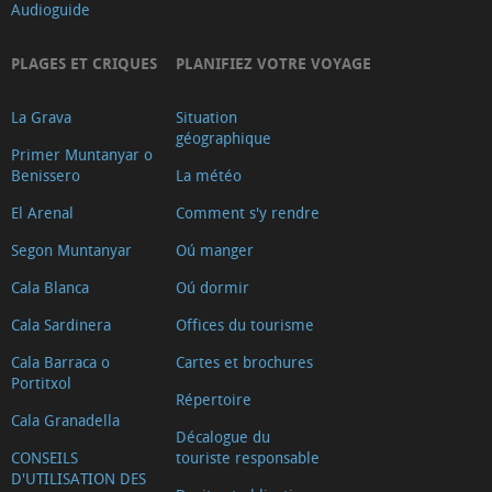
Audioguide
PLAGES ET CRIQUES
PLANIFIEZ VOTRE VOYAGE
La Grava
Situation
géographique
Primer Muntanyar o
Benissero
La météo
El Arenal
Comment s'y rendre
Segon Muntanyar
Oú manger
Cala Blanca
Oú dormir
Cala Sardinera
Offices du tourisme
Cala Barraca o
Cartes et brochures
Portitxol
Répertoire
Cala Granadella
Décalogue du
CONSEILS
touriste responsable
D'UTILISATION DES