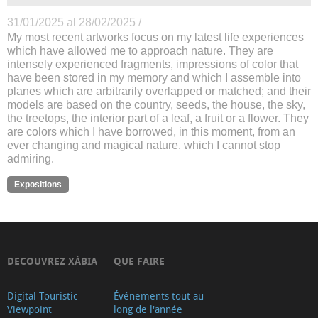
31/01/2025 al 28/02/2025 /
My most recent artworks focus on my latest life experiences
which have allowed me to approach nature. They are
intensely experienced fragments, impressions of color that
have been stored in my memory and which I assemble into
planes which are arbitrarily overlapped or matched; and their
models are based on the country, seeds, the house, the sky,
the treetops, the interior part of a leaf, a fruit or a flower. They
are colors which I have borrowed, in this moment, from an
ever changing and magical nature, which I cannot stop
admiring.
Expositions
DECOUVREZ XÀBIA
QUE FAIRE
Digital Touristic
Événements tout au
Viewpoint
long de l'année