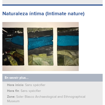
Naturaleza íntima (Intimate nature)
En savoir plus...
Hora inicio
: Sans spécifier
Hora fin
: Sans spécifier
Zone:
Soler Blasco Archaeological and Ethnographical
Museum