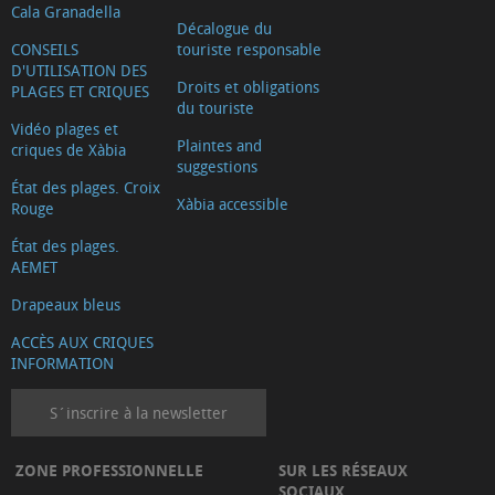
Cala Granadella
Décalogue du
CONSEILS
touriste responsable
D'UTILISATION DES
Droits et obligations
PLAGES ET CRIQUES
du touriste
Vidéo plages et
Plaintes and
criques de Xàbia
suggestions
État des plages. Croix
Xàbia accessible
Rouge
État des plages.
AEMET
Drapeaux bleus
ACCÈS AUX CRIQUES
INFORMATION
S´inscrire à la newsletter
ZONE PROFESSIONNELLE
SUR LES RÉSEAUX
SOCIAUX