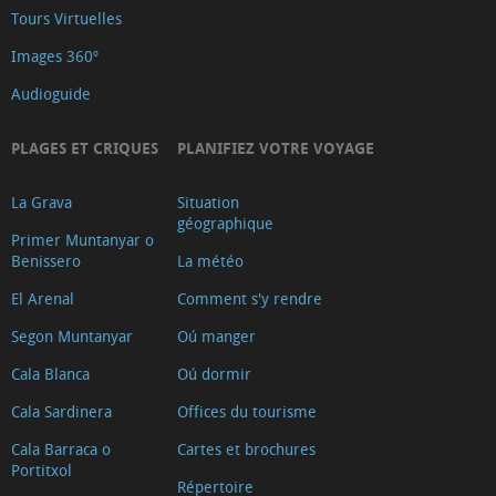
Tours Virtuelles
Images 360º
Audioguide
PLAGES ET CRIQUES
PLANIFIEZ VOTRE VOYAGE
La Grava
Situation
géographique
Primer Muntanyar o
Benissero
La météo
El Arenal
Comment s'y rendre
Segon Muntanyar
Oú manger
Cala Blanca
Oú dormir
Cala Sardinera
Offices du tourisme
Cala Barraca o
Cartes et brochures
Portitxol
Répertoire