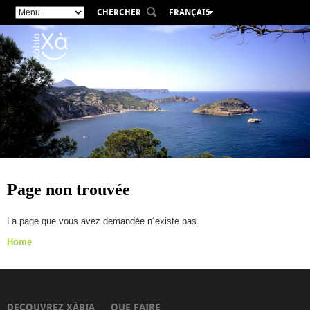
CHERCHER
FRANÇAIS
ESPAÑOL
VALENCIÀ
ENGLISH
DEUTSCH
РУССКИЙ
Page non trouvée
La page que vous avez demandée n´existe pas.
Home
DECOUVREZ XÀBIA
QUE FAIRE