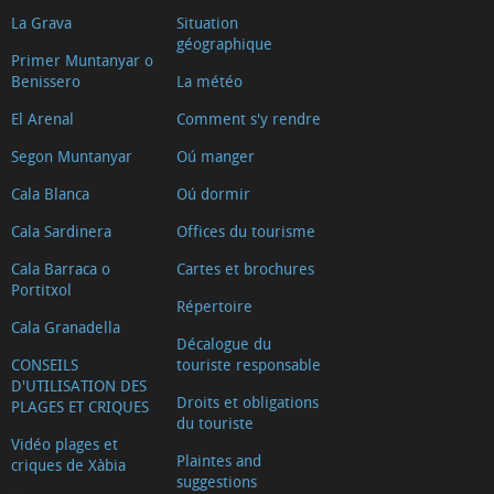
La Grava
Situation
géographique
Primer Muntanyar o
Benissero
La météo
El Arenal
Comment s'y rendre
Segon Muntanyar
Oú manger
Cala Blanca
Oú dormir
Cala Sardinera
Offices du tourisme
Cala Barraca o
Cartes et brochures
Portitxol
Répertoire
Cala Granadella
Décalogue du
CONSEILS
touriste responsable
D'UTILISATION DES
Droits et obligations
PLAGES ET CRIQUES
du touriste
Vidéo plages et
Plaintes and
criques de Xàbia
suggestions