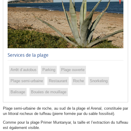
Muntanyar
o
Benissero
El
Arenal
Segon
Services de la plage
Muntanyar
Cala
Arrêt d´autobus
Parking
Plage ouverte
Blanca
Cala
Plage semi-urbaine
Restaurant
Roche
Snorkeling
Sardinera
Balisage
Bouées de mouillage
Cala
Barraca
Plage semi-urbaine de roche, au sud de la plage el Arenal, constituée par
o
un littoral rocheux de tuffeau (pierre formée par du sable fossilisé).
Portitxol
Comme pour la plage Primer Muntanyar, la taille et l’extraction du tuffeau
est également visible.
Cala