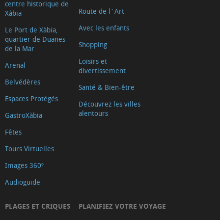
centre historique de
Croix
Route de l´Art
Xàbia
Rouge
Avec les enfants
Le Port de Xàbia,
État
quartier de Duanes
Shopping
de la Mar
des
Loisirs et
Arenal
plages.
divertissement
AEMET
Belvédères
Santé & Bien-être
Drapeaux
Espaces Protégés
Découvrez les villes
bleus
alentours
GastroXàbia
ACCÈS
Fêtes
AUX
CRIQUES
Tours Virtuelles
INFORMATION
Images 360º
Audioguide
PLAGES ET CRIQUES
PLANIFIEZ VOTRE VOYAGE