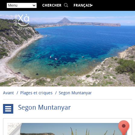
CHERCHER
FRANÇAIS
ESPAÑOL
VALENCIÀ
ENGLISH
DEUTSCH
РУССКИЙ
Avant
Plages et criques
Segon Muntanyar
Segon Muntanyar
La
Grava
Primer