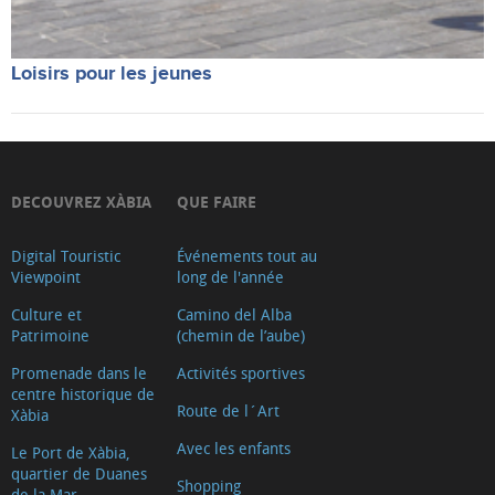
Loisirs pour les jeunes
DECOUVREZ XÀBIA
QUE FAIRE
Digital Touristic
Événements tout au
Viewpoint
long de l'année
Culture et
Camino del Alba
Patrimoine
(chemin de l’aube)
Promenade dans le
Activités sportives
centre historique de
Route de l´Art
Xàbia
Avec les enfants
Le Port de Xàbia,
quartier de Duanes
Shopping
de la Mar