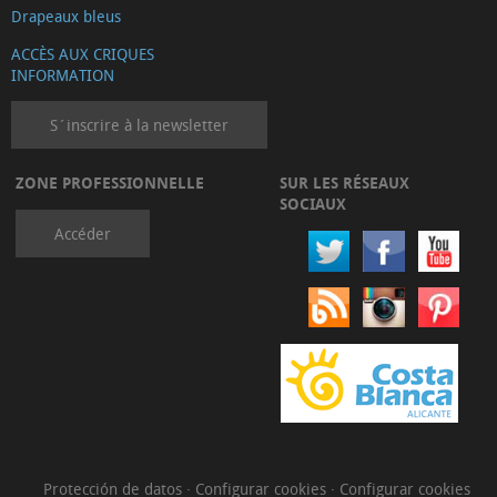
Drapeaux bleus
ACCÈS AUX CRIQUES
INFORMATION
S´inscrire à la newsletter
ZONE PROFESSIONNELLE
SUR LES RÉSEAUX
SOCIAUX
Accéder
Protección de datos
·
Configurar cookies
·
Configurar cookies