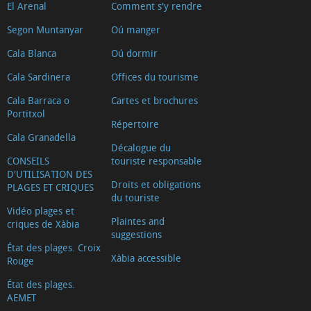
El Arenal
Comment s'y rendre
Segon Muntanyar
Oú manger
Cala Blanca
Oú dormir
Cala Sardinera
Offices du tourisme
Cala Barraca o
Cartes et brochures
Portitxol
Répertoire
Cala Granadella
Décalogue du
CONSEILS
touriste responsable
D'UTILISATION DES
Droits et obligations
PLAGES ET CRIQUES
du touriste
Vidéo plages et
Plaintes and
criques de Xàbia
suggestions
État des plages. Croix
Xàbia accessible
Rouge
État des plages.
AEMET