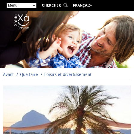
CHERCHER
FRANÇAIS
ESPAÑOL
VALENCIÀ
ENGLISH
DEUTSCH
РУССКИЙ
Avant
Que faire
Loisirs et divertissement