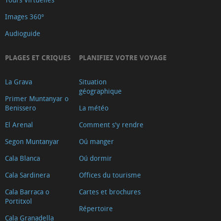
Images 360º
Audioguide
PLAGES ET CRIQUES
PLANIFIEZ VOTRE VOYAGE
La Grava
Situation
géographique
Primer Muntanyar o
Benissero
La météo
El Arenal
Comment s'y rendre
Segon Muntanyar
Oú manger
Cala Blanca
Oú dormir
Cala Sardinera
Offices du tourisme
Cala Barraca o
Cartes et brochures
Portitxol
Répertoire
Cala Granadella