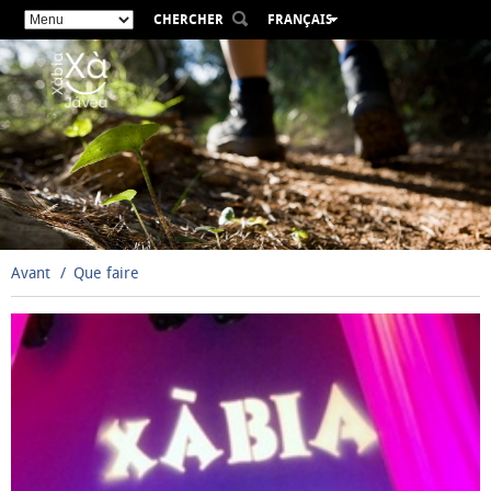
CHERCHER
FRANÇAIS
ESPAÑOL
VALENCIÀ
ENGLISH
DEUTSCH
РУССКИЙ
Avant
Que faire