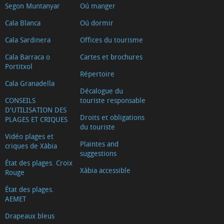
Segon Muntanyar
Oú manger
Cala Blanca
Oú dormir
Cala Sardinera
Offices du tourisme
Cala Barraca o
Cartes et brochures
Portitxol
Répertoire
Cala Granadella
Décalogue du
CONSEILS
touriste responsable
D'UTILISATION DES
Droits et obligations
PLAGES ET CRIQUES
du touriste
Vidéo plages et
Plaintes and
criques de Xàbia
suggestions
État des plages. Croix
Xàbia accessible
Rouge
État des plages.
AEMET
Drapeaux bleus