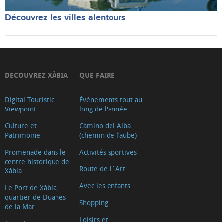
Découvrez les villes alentours
DECOUVREZ XÀBIA
QUE FAIRE
Digital Touristic
Événements tout au
Viewpoint
long de l'année
Culture et
Camino del Alba
Patrimoine
(chemin de l’aube)
Promenade dans le
Activités sportives
centre historique de
Route de l´Art
Xàbia
Avec les enfants
Le Port de Xàbia,
quartier de Duanes
Shopping
de la Mar
Loisirs et