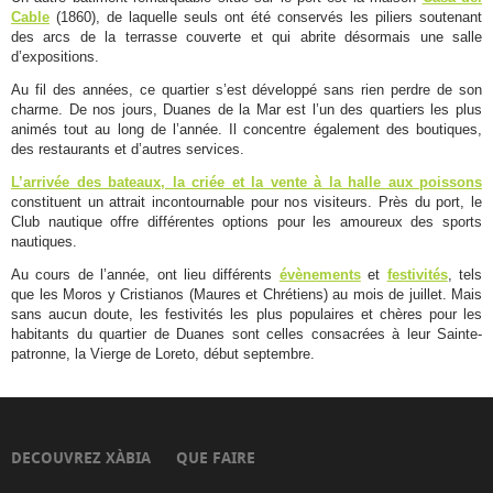
de
Cable
(1860), de laquelle seuls ont été conservés les piliers soutenant
des arcs de la terrasse couverte et qui abrite désormais une salle
la
d’expositions.
Mar
Au fil des années, ce quartier s’est développé sans rien perdre de son
Arenal
charme. De nos jours, Duanes de la Mar est l’un des quartiers les plus
animés tout au long de l’année. Il concentre également des boutiques,
Belvédères
des restaurants et d’autres services.
Espaces
L’arrivée des bateaux, la criée et la vente à la halle aux poissons
Protégés
constituent un attrait incontournable pour nos visiteurs. Près du port, le
Club nautique offre différentes options pour les amoureux des sports
GastroXàbia
nautiques.
Fêtes
Au cours de l’année, ont lieu différents
évènements
et
festivités
, tels
Tours
que les Moros y Cristianos (Maures et Chrétiens) au mois de juillet. Mais
sans aucun doute, les festivités les plus populaires et chères pour les
Virtuelles
habitants du quartier de Duanes sont celles consacrées à leur Sainte-
Images
patronne, la Vierge de Loreto, début septembre.
360º
Audioguide
DECOUVREZ XÀBIA
QUE FAIRE