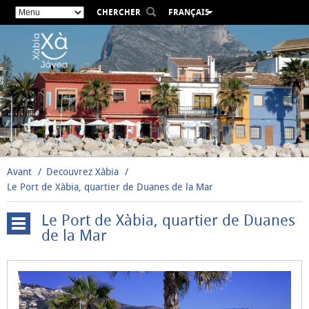
CHERCHER
FRANÇAIS
ESPAÑOL
VALENCIÀ
ENGLISH
DEUTSCH
РУССКИЙ
Avant
Decouvrez Xàbia
Le Port de Xàbia, quartier de Duanes de la Mar
Le Port de Xàbia, quartier de Duanes
de la Mar
Digital
Touristic
Viewpoint
Culture