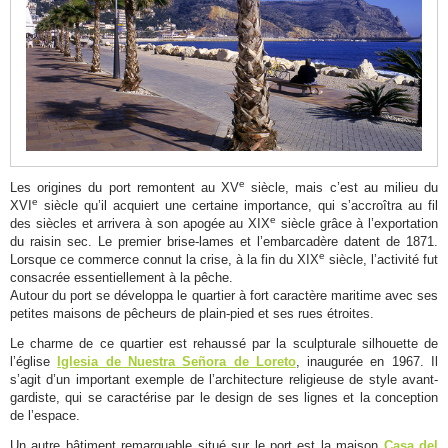
et
Patrimoine
Promenade
dans
le
centre
historique
e
Les origines du port remontent au XV
siècle, mais c’est au milieu du
e
XVI
siècle qu’il acquiert une certaine importance, qui s’accroîtra au fil
de
e
des siècles et arrivera à son apogée au XIX
siècle grâce à l’exportation
Xàbia
du raisin sec. Le premier brise-lames et l’embarcadère datent de 1871.
e
Lorsque ce commerce connut la crise, à la fin du XIX
siècle, l’activité fut
Le
consacrée essentiellement à la pêche.
Port
Autour du port se développa le quartier à fort caractère maritime avec ses
petites maisons de pêcheurs de plain-pied et ses rues étroites.
de
Le charme de ce quartier est rehaussé par la sculpturale silhouette de
Xàbia,
l’église
Iglesia de Nuestra Señora de Loreto
, inaugurée en 1967. Il
quartier
s’agit d’un important exemple de l’architecture religieuse de style avant-
gardiste, qui se caractérise par le design de ses lignes et la conception
de
de l’espace.
Duanes
Un autre bâtiment remarquable situé sur le port est la maison
Casa del