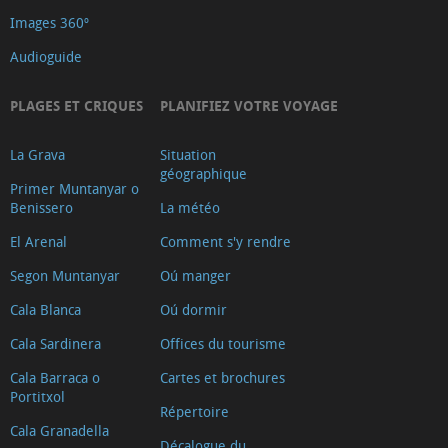
Images 360º
Audioguide
PLAGES ET CRIQUES
PLANIFIEZ VOTRE VOYAGE
La Grava
Situation
géographique
Primer Muntanyar o
Benissero
La météo
El Arenal
Comment s'y rendre
Segon Muntanyar
Oú manger
Cala Blanca
Oú dormir
Cala Sardinera
Offices du tourisme
Cala Barraca o
Cartes et brochures
Portitxol
Répertoire
Cala Granadella
Décalogue du