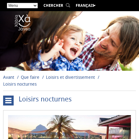
CHERCHER
FRANÇAIS
ESPAÑOL
VALENCIÀ
ENGLISH
DEUTSCH
РУССКИЙ
Avant
Que faire
Loisirs et divertissement
Loisirs nocturnes
Loisirs nocturnes
Loisirs
nocturnes
Cinémas
Internet