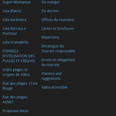
Segon Muntanyar
Oú manger
Cala Blanca
Oú dormir
Cala Sardinera
Offices du tourisme
Cala Barraca o
Cartes et brochures
Portitxol
Répertoire
Cala Granadella
Décalogue du
CONSEILS
touriste responsable
D'UTILISATION DES
Droits et obligations
PLAGES ET CRIQUES
du touriste
Vidéo plages et
Plaintes and
criques de Xàbia
suggestions
État des plages. Croix
Xàbia accessible
Rouge
État des plages.
AEMET
Drapeaux bleus