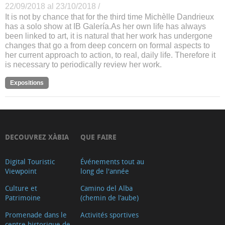
22/09/2018 al 23/10/2018 /
It is not by chance that for the third time Michèlle Dandrieux
has a solo show at IB Galería.As her own life has always
been linked to art, it is natural that her work has undergone
changes that go a from deep concern on formal aspects to
her current approach to action, to real, daily life. Therefore it
is necessary to periodically review her work.
Expositions
DECOUVREZ XÀBIA
QUE FAIRE
Digital Touristic
Événements tout au
Viewpoint
long de l'année
Culture et
Camino del Alba
Patrimoine
(chemin de l’aube)
Promenade dans le
Activités sportives
centre historique de