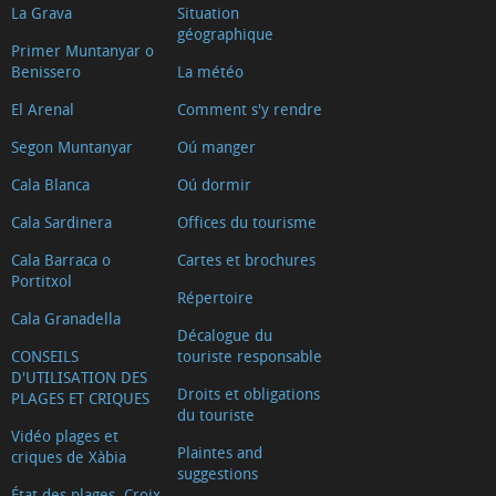
La Grava
Situation
géographique
Primer Muntanyar o
Benissero
La météo
El Arenal
Comment s'y rendre
Segon Muntanyar
Oú manger
Cala Blanca
Oú dormir
Cala Sardinera
Offices du tourisme
Cala Barraca o
Cartes et brochures
Portitxol
Répertoire
Cala Granadella
Décalogue du
CONSEILS
touriste responsable
D'UTILISATION DES
Droits et obligations
PLAGES ET CRIQUES
du touriste
Vidéo plages et
Plaintes and
criques de Xàbia
suggestions
État des plages. Croix