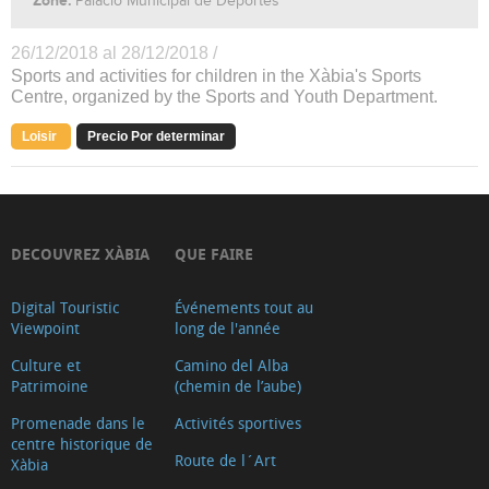
Zone:
Palacio Municipal de Deportes
26/12/2018 al 28/12/2018 /
Sports and activities for children in the Xàbia's Sports
Centre, organized by the Sports and Youth Department.
Loisir
Precio Por determinar
DECOUVREZ XÀBIA
QUE FAIRE
Digital Touristic
Événements tout au
Viewpoint
long de l'année
Culture et
Camino del Alba
Patrimoine
(chemin de l’aube)
Promenade dans le
Activités sportives
centre historique de
Route de l´Art
Xàbia