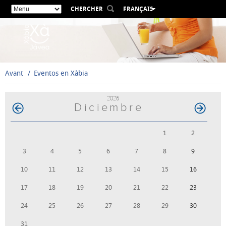
CHERCHER
FRANÇAIS
ESPAÑOL
VALENCIÀ
ENGLISH
DEUTSCH
Avant
Eventos en Xàbia
РУССКИЙ
2026
Diciembre
1
2
3
4
5
6
7
8
9
10
11
12
13
14
15
16
17
18
19
20
21
22
23
24
25
26
27
28
29
30
31