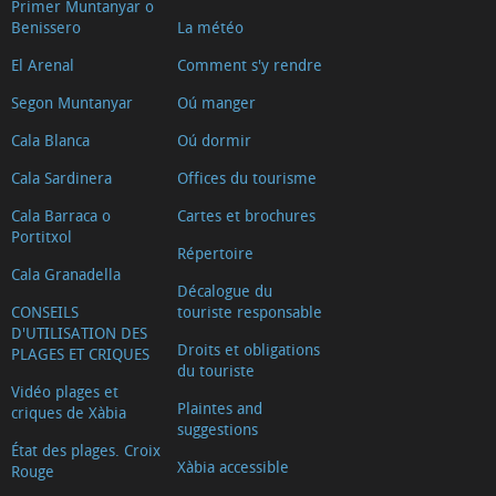
Primer Muntanyar o
Benissero
La météo
El Arenal
Comment s'y rendre
Segon Muntanyar
Oú manger
Cala Blanca
Oú dormir
Cala Sardinera
Offices du tourisme
Cala Barraca o
Cartes et brochures
Portitxol
Répertoire
Cala Granadella
Décalogue du
CONSEILS
touriste responsable
D'UTILISATION DES
Droits et obligations
PLAGES ET CRIQUES
du touriste
Vidéo plages et
Plaintes and
criques de Xàbia
suggestions
État des plages. Croix
Xàbia accessible
Rouge