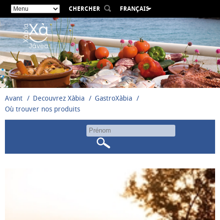
CHERCHER
FRANÇAIS
ESPAÑOL
VALENCIÀ
ENGLISH
DEUTSCH
РУССКИЙ
Avant
Decouvrez Xàbia
GastroXàbia
Où trouver nos produits