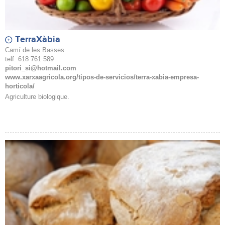
TerraXàbia
Camí de les Basses
telf. 618 761 589
pitori_si@hotmail.com
www.xarxaagricola.org/tipos-de-servicios/terra-xabia-empresa-
horticola/
Agriculture biologique.