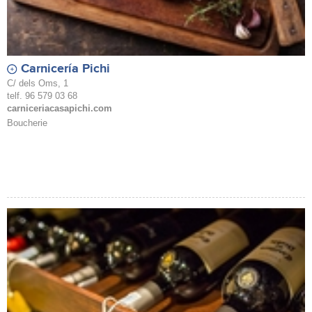
Carnicería Pichi
C/ dels Oms, 1
telf. 96 579 03 68
carniceriacasapichi.com
Boucherie