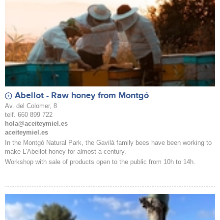
Abellot - Raw honey from Montgó
Av. del Colomer, 8
telf. 660 899 722
hola@aceiteymiel.es
aceiteymiel.es
In the Montgó Natural Park, the Gavilà family bees have been working to
make L'Abellot honey for almost a century.
Workshop with sale of products open to the public from 10h to 14h.