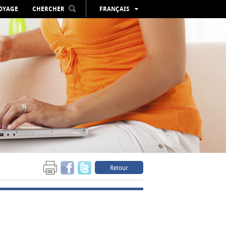
VOYAGE
CHERCHER
FRANÇAIS
ESPAÑOL
VALENCIÀ
ENGLISH
DEUTSCH
РУССКИЙ
Retour