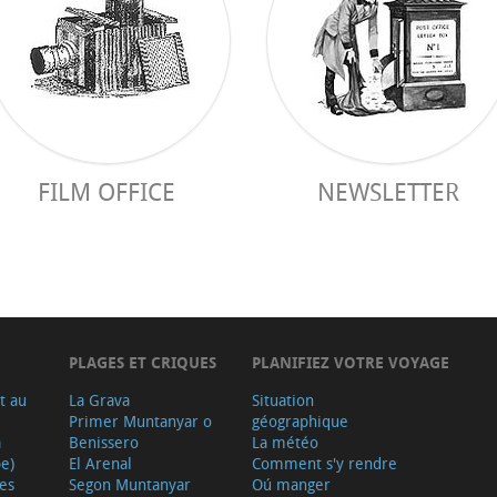
FILM OFFICE
NEWSLETTER
PLAGES ET CRIQUES
PLANIFIEZ VOTRE VOYAGE
t au
La Grava
Situation
Primer Muntanyar o
géographique
a
Benissero
La météo
e)
El Arenal
Comment s'y rendre
ves
Segon Muntanyar
Oú manger