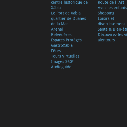
centre historique de
Route de l´Art
Xàbia
Avec les enfants
Le Port de Xàbia,
Shopping
quartier de Duanes
Loisirs et
de la Mar
divertissement
Arenal
Santé & Bien-êt
Belvédères
Découvrez les vi
Espaces Protégés
alentours
GastroXàbia
Fêtes
Tours Virtuelles
Images 360º
Audioguide