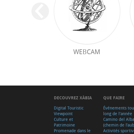
WEBCAM
DECOUVREZ XÀBIA
QUE FAIRE
Digital Touristic
Événements tou
Viewpoint
long de l'année
Culture et
Camino del Alb
Patrimoine
(chemin de l’aub
Promenade dans le
Activités sporti