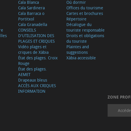
Cala Blanca
Oú dormir
Cala Sardinera
Offices du tourisme
Cala Barraca o
Cartes et brochures
Portitxol
Répertoire
Cala Granadella
Décalogue du
re
CONSEILS
touriste responsable
lles
D'UTILISATION DES
Droits et obligations
PLAGES ET CRIQUES
du touriste
Vidéo plages et
Plaintes and
criques de Xàbia
suggestions
État des plages. Croix
Xàbia accessible
Rouge
État des plages.
AEMET
Drapeaux bleus
ACCÈS AUX CRIQUES
INFORMATION
ZONE PROF
Accéde