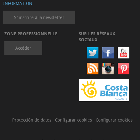
INFORMATION
S´inscrire à la newsletter
ZONE PROFESSIONNELLE
SUR LES RÉSEAUX
SOCIAUX
Accéder
Protección de datos
·
Configurar cookies
·
Configurar cookies