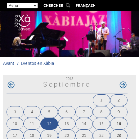
CHERCHER
FRANÇAIS
ESPAÑOL
VALENCIÀ
ENGLISH
DEUTSCH
РУССКИЙ
Avant
Eventos en Xàbia
2018
Septiembre
1
2
3
4
5
6
7
8
9
10
11
12
13
14
15
16
17
18
19
20
21
22
23