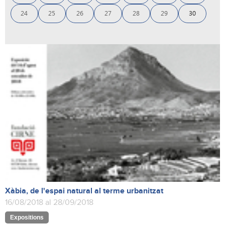
24
25
26
27
28
29
30
Xàbia, de l'espai natural al terme urbanitzat
16/08/2018 al 28/09/2018
Expositions