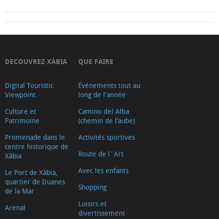
DECOUVREZ XÀBIA
QUE FAIRE
Digital Touristic
Événements tout au
Viewpoint
long de l'année
Culture et
Camino del Alba
Patrimoine
(chemin de l’aube)
Promenade dans le
Activités sportives
centre historique de
Route de l´Art
Xàbia
Avec les enfants
Le Port de Xàbia,
quartier de Duanes
Shopping
de la Mar
Loisirs et
Arenal
divertissement