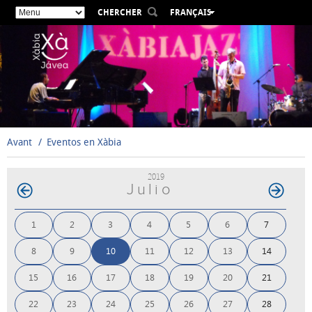
CHERCHER
FRANÇAIS
ESPAÑOL
VALENCIÀ
ENGLISH
DEUTSCH
РУССКИЙ
Avant
Eventos en Xàbia
2019
Julio
1
2
3
4
5
6
7
8
9
10
11
12
13
14
15
16
17
18
19
20
21
22
23
24
25
26
27
28