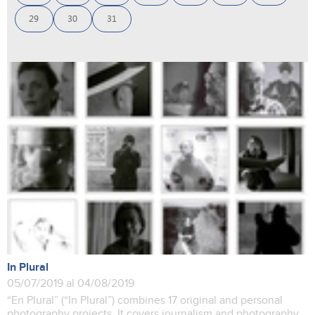
29
30
31
In Plural
05/07/2019 al 04/08/2019
“En Plural” (“In Plural”) combines 17 original and personal
photography projects. It covers journalism and photography