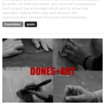
by artists, on different media, with personal museography.
Each project has a montage which aims to attract the
spectator, making them stop and discover the
communication between the photo and themselves.
Expositions
gratis