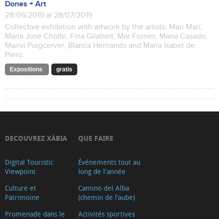
Dones + Art
28/06/2019 al 28/07/2019
Collective exhibition with artwork by the artists: Mari Marí,
María José Cholbi, Fina Gilabert, Mar Fornes, María Casado,
Mariví Puigcerver, Blanca Hernando and María Isabel de
Piero.
Expositions
gratis
DECOUVREZ XÀBIA
QUE FAIRE
Digital Touristic
Événements tout au
Viewpoint
long de l'année
Culture et
Camino del Alba
Patrimoine
(chemin de l’aube)
Promenade dans le
Activités sportives