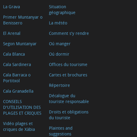
La Grava
Situation
géographique
Primer Muntanyar o
Benissero
La météo
El Arenal
Comment s'y rendre
Segon Muntanyar
Oú manger
Cala Blanca
Oú dormir
Cala Sardinera
Offices du tourisme
Cala Barraca o
Cartes et brochures
Portitxol
Répertoire
Cala Granadella
Décalogue du
CONSEILS
touriste responsable
D'UTILISATION DES
Droits et obligations
PLAGES ET CRIQUES
du touriste
Vidéo plages et
Plaintes and
criques de Xàbia
suggestions