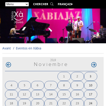
CHERCHER
FRANÇAIS
ESPAÑOL
VALENCIÀ
ENGLISH
DEUTSCH
РУССКИЙ
Avant
Eventos en Xàbia
2019
Noviembre
1
2
3
4
5
6
7
8
9
10
11
12
13
14
15
16
17
18
19
20
21
22
23
24