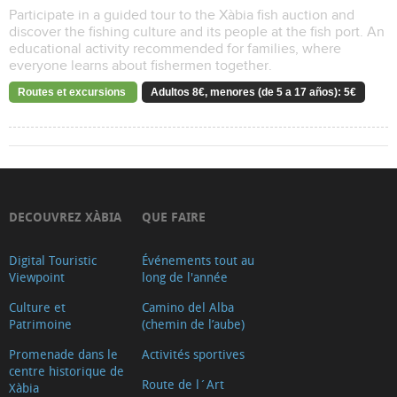
Participate in a guided tour to the Xàbia fish auction and
discover the fishing culture and its people at the fish port. An
educational activity recommended for families, where
everyone learns about fishermen together.
Routes et excursions
Adultos 8€, menores (de 5 a 17 años): 5€
DECOUVREZ XÀBIA
QUE FAIRE
Digital Touristic
Événements tout au
Viewpoint
long de l'année
Culture et
Camino del Alba
Patrimoine
(chemin de l’aube)
Promenade dans le
Activités sportives
centre historique de
Route de l´Art
Xàbia