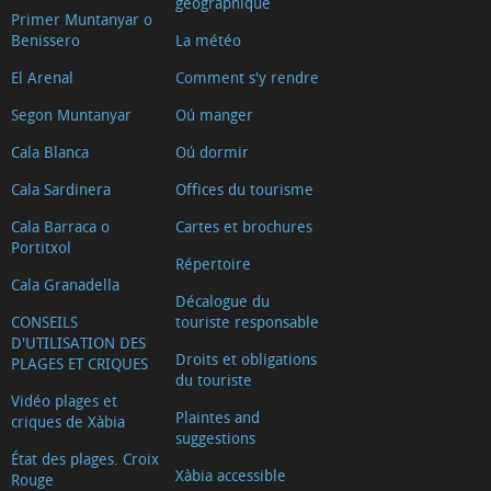
géographique
Primer Muntanyar o
Benissero
La météo
El Arenal
Comment s'y rendre
Segon Muntanyar
Oú manger
Cala Blanca
Oú dormir
Cala Sardinera
Offices du tourisme
Cala Barraca o
Cartes et brochures
Portitxol
Répertoire
Cala Granadella
Décalogue du
CONSEILS
touriste responsable
D'UTILISATION DES
Droits et obligations
PLAGES ET CRIQUES
du touriste
Vidéo plages et
Plaintes and
criques de Xàbia
suggestions
État des plages. Croix
Xàbia accessible
Rouge