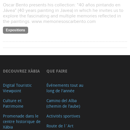
Oscar Bento presents his collection: "40 años pintando en
Jávea" (40 years painting in Javea) in which he invites us to
explore the fascinating and multiple memories reflected in
the paintings. www.memoriesoscarbento.com
Expositions
DECOUVREZ XÀBIA
QUE FAIRE
Digital Touristic
Événements tout au
Viewpoint
long de l'année
Culture et
Camino del Alba
Patrimoine
(chemin de l’aube)
Promenade dans le
Activités sportives
centre historique de
Route de l´Art
Xàbia