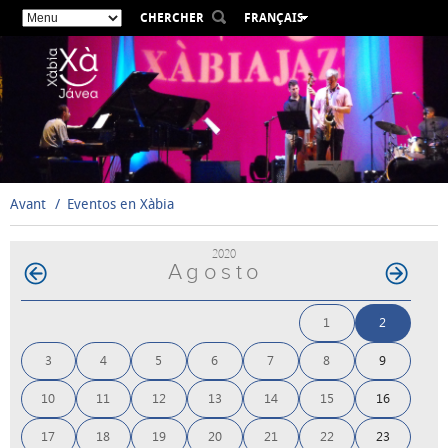
CHERCHER
FRANÇAIS
ESPAÑOL
VALENCIÀ
ENGLISH
DEUTSCH
РУССКИЙ
Avant
Eventos en Xàbia
2020
Agosto
1
2
3
4
5
6
7
8
9
10
11
12
13
14
15
16
17
18
19
20
21
22
23