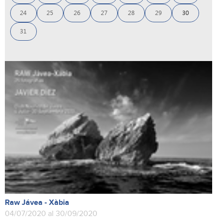
24
25
26
27
28
29
30
31
Raw Jávea - Xàbia
04/07/2020 al 30/09/2020