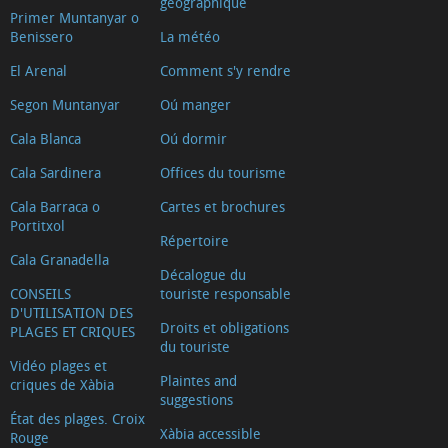
géographique
Primer Muntanyar o
Benissero
La météo
El Arenal
Comment s'y rendre
Segon Muntanyar
Oú manger
Cala Blanca
Oú dormir
Cala Sardinera
Offices du tourisme
Cala Barraca o
Cartes et brochures
Portitxol
Répertoire
Cala Granadella
Décalogue du
CONSEILS
touriste responsable
D'UTILISATION DES
Droits et obligations
PLAGES ET CRIQUES
du touriste
Vidéo plages et
Plaintes and
criques de Xàbia
suggestions
État des plages. Croix
Xàbia accessible
Rouge