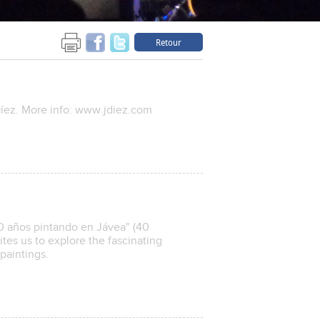
Retour
 Díez. More info: www.jdiez.com
40 años pintando en Jávea" (40
ites us to explore the fascinating
paintings.