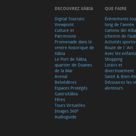
DECOUVREZ XÀBIA
QUE FAIRE
Digital Touristic
Événements tou
Viewpoint
long de l'année
Culture et
Camino del Alb
Patrimoine
(chemin de l’aub
Promenade dans le
Activités sporti
centre historique de
Route de l´Art
Xàbia
Avec les enfants
Le Port de Xàbia,
Shopping
quartier de Duanes
Loisirs et
de la Mar
divertissement
Arenal
Santé & Bien-êt
Belvédères
Découvrez les vi
Espaces Protégés
alentours
GastroXàbia
Fêtes
Tours Virtuelles
Images 360º
Audioguide