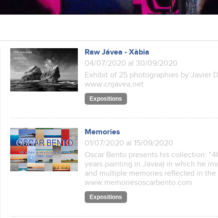
Raw Jávea - Xàbia
04/07/2020 al 30/09/2020
Exhibit of 25 photographies by Javier
www.cnjavea.net
Expositions
Memories
01/07/2020 al 15/09/2020
Oscar Bento presents his collection: "
years painting in Javea) in which he inv
and multiple memories reflected in the 
www.memoriesoscarbento.com
Expositions