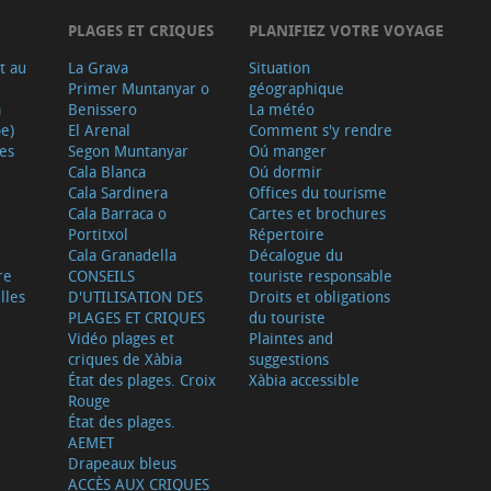
PLAGES ET CRIQUES
PLANIFIEZ VOTRE VOYAGE
t au
La Grava
Situation
Primer Muntanyar o
géographique
a
Benissero
La météo
e)
El Arenal
Comment s'y rendre
ves
Segon Muntanyar
Oú manger
Cala Blanca
Oú dormir
Cala Sardinera
Offices du tourisme
Cala Barraca o
Cartes et brochures
Portitxol
Répertoire
Cala Granadella
Décalogue du
re
CONSEILS
touriste responsable
lles
D'UTILISATION DES
Droits et obligations
PLAGES ET CRIQUES
du touriste
Vidéo plages et
Plaintes and
criques de Xàbia
suggestions
État des plages. Croix
Xàbia accessible
Rouge
État des plages.
AEMET
Drapeaux bleus
ACCÈS AUX CRIQUES