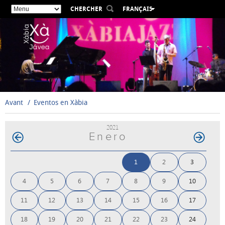
CHERCHER
FRANÇAIS
ESPAÑOL
VALENCIÀ
ENGLISH
DEUTSCH
РУССКИЙ
Avant
Eventos en Xàbia
2021
Enero
1
2
3
4
5
6
7
8
9
10
11
12
13
14
15
16
17
18
19
20
21
22
23
24