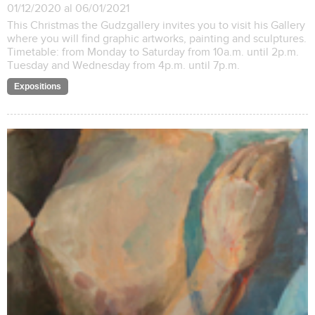
01/12/2020 al 06/01/2021
This Christmas the Gudzgallery invites you to visit his Gallery
where you will find graphic artworks, painting and sculptures.
Timetable: from Monday to Saturday from 10a.m. until 2p.m.
Tuesday and Wednesday from 4p.m. until 7p.m.
Expositions