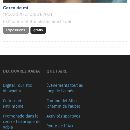
Cerca de mí
11/12/2020 al 03/01/2021
Exhibition of the plastic artist Lual.
Expositions
gratis
DECOUVREZ XÀBIA
QUE FAIRE
Digital Touristic
Événements tout au
Viewpoint
long de l'année
Culture et
Camino del Alba
Patrimoine
(chemin de l’aube)
Promenade dans le
Activités sportives
centre historique de
Route de l´Art
Xàbia