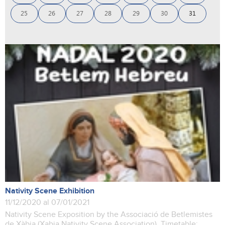
25
26
27
28
29
30
31
Nativity Scene Exhibition
11/12/2020 al 07/01/2021
Nativity Scene Exposition by the Associació de Betlemistes
de Xàbia (Xabia Nativity Scene Association). Timetable: