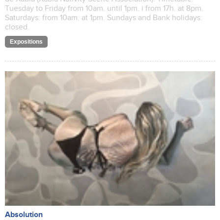
Tuesday to Friday from 10am. until 1pm. i from 17h. at 8pm.
Saturdays: from 10am. at 1pm. Sundays and Bank holidays:
closed.
Expositions
Absolution