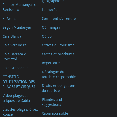
géographique
Primer Muntanyar o
Benissero
La météo
El Arenal
Comment s'y rendre
Segon Muntanyar
Oú manger
Cala Blanca
Oú dormir
Cala Sardinera
Offices du tourisme
Cala Barraca o
Cartes et brochures
Portitxol
Répertoire
Cala Granadella
Décalogue du
CONSEILS
touriste responsable
D'UTILISATION DES
Droits et obligations
PLAGES ET CRIQUES
du touriste
Vidéo plages et
Plaintes and
criques de Xàbia
suggestions
État des plages. Croix
Xàbia accessible
Rouge