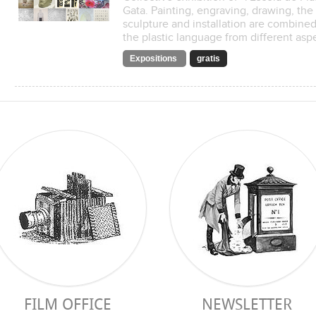
Gata. Painting, engraving, drawing, the
sculpture and installation are combined
the plastic language from different asp
Expositions
gratis
FILM OFFICE
NEWSLETTER