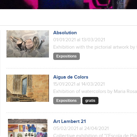
Absolution
01/01/2021 al 13/03/2021
Exhibition with the pictorial artwork by
Expositions
Aigua de Colors
15/01/2021 al 14/03/2021
Exhibition of watercolors by Maria Ros
Expositions
gratis
Art Lambert 21
05/02/2021 al 24/04/2021
Collective exhibition of "l'Escola de Pl