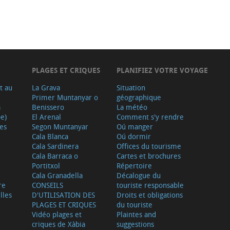
PLAGES ET CRIQUES
PLANIFIEZ VOTRE VOYAGE
t au
La Grava
Situation
Primer Muntanyar o
géographique
a
Benissero
La météo
e)
El Arenal
Comment s'y rendre
ves
Segon Muntanyar
Oú manger
Cala Blanca
Oú dormir
Cala Sardinera
Offices du tourisme
Cala Barraca o
Cartes et brochures
Portitxol
Répertoire
Cala Granadella
Décalogue du
re
CONSEILS
touriste responsable
lles
D'UTILISATION DES
Droits et obligations
PLAGES ET CRIQUES
du touriste
Vidéo plages et
Plaintes and
criques de Xàbia
suggestions