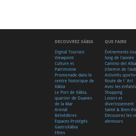
DECOUVREZ XÀBIA
QUE FAIRE
Digital Touristic
Événements tou
Viewpoint
long de l'année
Culture et
Camino del Alb
Patrimoine
(chemin de l’aub
Promenade dans le
Activités sporti
centre historique de
Route de l´Art
Xàbia
Avec les enfants
Le Port de Xàbia,
Shopping
quartier de Duanes
Loisirs et
de la Mar
divertissement
Arenal
Santé & Bien-êt
Belvédères
Découvrez les vi
Espaces Protégés
alentours
GastroXàbia
Fêtes