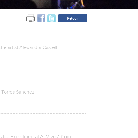
Retour
 the artist Alexandra Castelli.
a Torres Sanchez.
àstica Experimental A. Vives" from