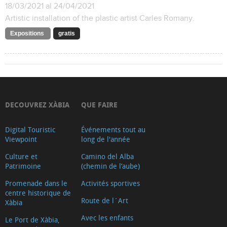
18/03/2021 al 24/04/2021
Artistic installation of the plastic artist Carles Romany.
Expositions
gratis
DECOUVREZ XÀBIA
QUE FAIRE
Digital Touristic
Événements tout au
Viewpoint
long de l'année
Culture et
Camino del Alba
Patrimoine
(chemin de l’aube)
Promenade dans le
Activités sportives
centre historique de
Route de l´Art
Xàbia
Avec les enfants
Le Port de Xàbia,