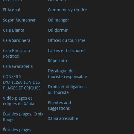
El Arenal
Comment s'y rendre
Segon Muntanyar
Oú manger
Cala Blanca
Oú dormir
Cala Sardinera
Offices du tourisme
Cala Barraca o
Cartes et brochures
Portitxol
Répertoire
Cala Granadella
Décalogue du
CONSEILS
touriste responsable
D'UTILISATION DES
Droits et obligations
PLAGES ET CRIQUES
du touriste
Vidéo plages et
Plaintes and
criques de Xàbia
suggestions
État des plages. Croix
Xàbia accessible
Rouge
État des plages.