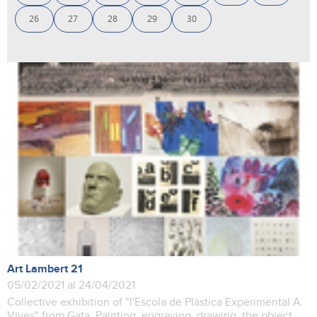
26
27
28
29
30
Art Lambert 21
05/02/2021 al 24/04/2021
Collective exhibition of "l'Escola de Plàstica Experimental A.
Vives" from Gata. Painting, engraving, drawing, the object