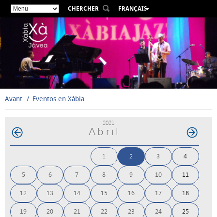
CHERCHER
FRANÇAIS
ESPAÑOL
VALENCIÀ
ENGLISH
DEUTSCH
РУССКИЙ
Avant
Eventos en Xàbia
2021
Abril
1
2
3
4
5
6
7
8
9
10
11
12
13
14
15
16
17
18
19
20
21
22
23
24
25