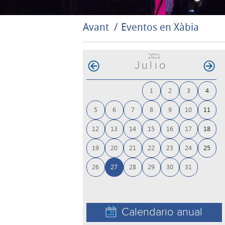
Avant
Eventos en Xàbia
2021
Julio
1
2
3
4
5
6
7
8
9
10
11
12
13
14
15
16
17
18
19
20
21
22
23
24
25
26
27
28
29
30
31
Calendario anual