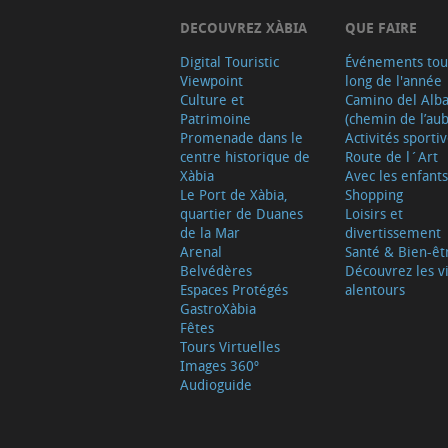
DECOUVREZ XÀBIA
QUE FAIRE
Digital Touristic
Événements tou
Viewpoint
long de l'année
Culture et
Camino del Alb
Patrimoine
(chemin de l’aub
Promenade dans le
Activités sporti
centre historique de
Route de l´Art
Xàbia
Avec les enfants
Le Port de Xàbia,
Shopping
quartier de Duanes
Loisirs et
de la Mar
divertissement
Arenal
Santé & Bien-êt
Belvédères
Découvrez les vi
Espaces Protégés
alentours
GastroXàbia
Fêtes
Tours Virtuelles
Images 360º
Audioguide