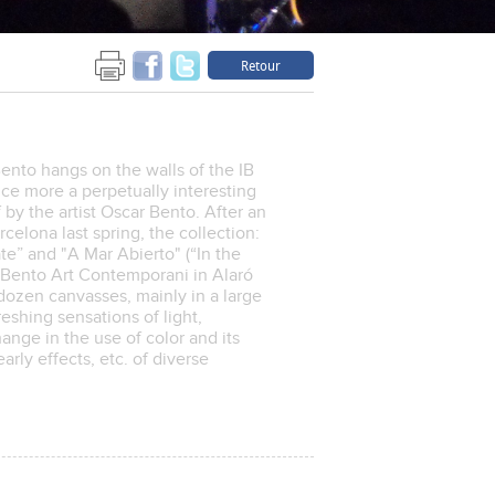
Retour
ento hangs on the walls of the IB
nce more a perpetually interesting
 by the artist Oscar Bento. After an
celona last spring, the collection:
e” and "A Mar Abierto" (“In the
 Bento Art Contemporani in Alaró
 dozen canvasses, mainly in a large
reshing sensations of light,
nge in the use of color and its
rly effects, etc. of diverse