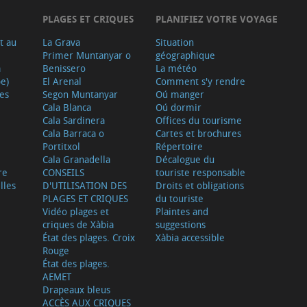
PLAGES ET CRIQUES
PLANIFIEZ VOTRE VOYAGE
t au
La Grava
Situation
Primer Muntanyar o
géographique
a
Benissero
La météo
e)
El Arenal
Comment s'y rendre
ves
Segon Muntanyar
Oú manger
Cala Blanca
Oú dormir
Cala Sardinera
Offices du tourisme
Cala Barraca o
Cartes et brochures
Portitxol
Répertoire
Cala Granadella
Décalogue du
re
CONSEILS
touriste responsable
lles
D'UTILISATION DES
Droits et obligations
PLAGES ET CRIQUES
du touriste
Vidéo plages et
Plaintes and
criques de Xàbia
suggestions
État des plages. Croix
Xàbia accessible
Rouge
État des plages.
AEMET
Drapeaux bleus
ACCÈS AUX CRIQUES