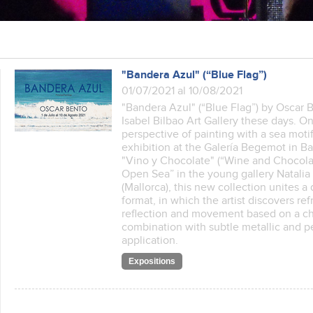
"Bandera Azul" (“Blue Flag”)
01/07/2021 al 10/08/2021
"Bandera Azul" (“Blue Flag”) by Oscar B
Isabel Bilbao Art Gallery these days. O
perspective of painting with a sea motif
exhibition at the Galería Begemot in Bar
"Vino y Chocolate" (“Wine and Chocolat
Open Sea” in the young gallery Natalia
(Mallorca), this new collection unites a
format, in which the artist discovers ref
reflection and movement based on a cha
combination with subtle metallic and pea
application.
Expositions