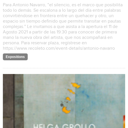
Para Antonio Navarro, "el silencio, es el marco que posibilita
todo lo demás. Se escalona a lo largo del día entre palabras
convirtiéndose en frontera entre un quehacer y otro, un
espacio sin tiempo definido que permite transitar en pautas
complejas." Le invitamos a que asista a la apertura el 11 de
Agosto 2021 a partir de las 19:30 para conocer de primera
mano la nueva obra del artista, que nos acompañará en
persona. Para reservar plaza, regístrese en
https://www.recoleto.com/event-details/antonio-navarro
Expositions