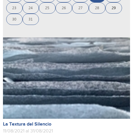
23
24
25
26
27
28
29
30
31
La Textura del Silencio
11/08/2021 al 31/08/2021