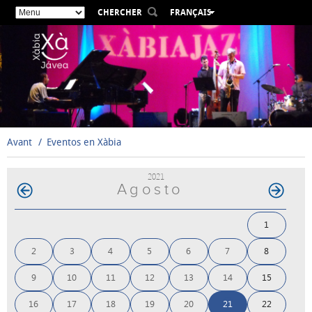
CHERCHER
FRANÇAIS
ESPAÑOL
VALENCIÀ
ENGLISH
DEUTSCH
РУССКИЙ
Avant
Eventos en Xàbia
2021
Agosto
1
2
3
4
5
6
7
8
9
10
11
12
13
14
15
16
17
18
19
20
21
22