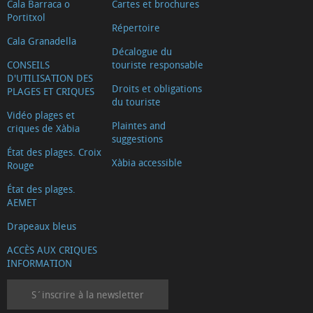
Cala Barraca o
Cartes et brochures
Portitxol
Répertoire
Cala Granadella
Décalogue du
CONSEILS
touriste responsable
D'UTILISATION DES
Droits et obligations
PLAGES ET CRIQUES
du touriste
Vidéo plages et
Plaintes and
criques de Xàbia
suggestions
État des plages. Croix
Xàbia accessible
Rouge
État des plages.
AEMET
Drapeaux bleus
ACCÈS AUX CRIQUES
INFORMATION
S´inscrire à la newsletter