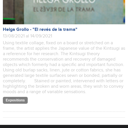
Helga Grollo - "El revés de la trama"
13/08/2021 al 14/09/2021
Using textile collage, fixed on a board or stretched on a
frame, the artist applies the Japanese value of the Kintsugi as
a reference for her research. The Kintsugi theory
recommends the conservation and recovery of damaged
objects which formerly had a specific and important function.
Using old burlap sacks, linen, jute or cotton fabrics, she has
generated large textile surfaces sewn or bonded, partially or
completely. Stained or painted, intervened with letters or
highlighting the broken and worn areas, they wish to convey
moods and a range of variable sensations.
Expositions