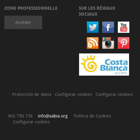
ZONE PROFESSIONNELLE
SUR LES RÉSEAUX
SOCIAUX
Accéder
Protección de datos
·
Configurar cookies
·
Configurar cookies
965 790 736
info@xabia.org
Política de Cookies
Configurar cookies