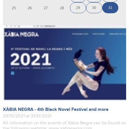
29
30
31
25
26
27
28
XÀBIA NEGRA - 4th Black Novel Festival and more
29/10/2021 al 31/10/2021
All information on the events of Xàbia Negra can be found on
the following website: www.xabianegra.com