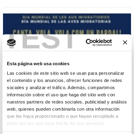
TEST
Esta página web usa cookies
Las cookies de este sitio web se usan para personalizar
el contenido y los anuncios, ofrecer funciones de redes
sociales y analizar el tráfico. Además, compartimos
información sobre el uso que haga del sitio web con
Sing, fly, fly like a bird!
nuestros partners de redes sociales, publicidad y análisis
31/10/2021
web, quienes pueden combinarla con otra información
In the Natural Park of Montgó, we will make a tour through a
que les haya proporcionado o que hayan recopilado a
wooded area where we will observe forest birds and we will
partir del uso que haya hecho de sus servicios.
take advantage to clean the nest boxes in view of the
forthcoming spring. Organized by Parc Natural del Montgó.