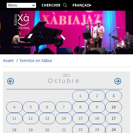
CHERCHER
FRANÇAIS
ESPAÑOL
VALENCIÀ
ENGLISH
DEUTSCH
РУССКИЙ
Avant
Eventos en Xàbia
2021
Octubre
1
2
3
4
5
6
7
8
9
10
11
12
13
14
15
16
17
22
23
24
18
19
20
21