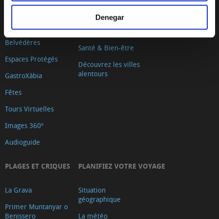
Shopping
de la Mar
Denegar
Loisirs et
Arenal
divertissement
Belvédères
Santé & Bien-être
Espaces Protégés
Découvrez les villes
alentours
GastroXàbia
Fêtes
Tours Virtuelles
Images 360º
Audioguide
PLAGES ET CRIQUES
PLANIFIEZ VOTRE VOYAGE
La Grava
Situation
géographique
Primer Muntanyar o
Benissero
La météo