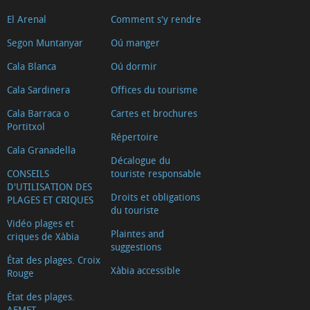
El Arenal
Comment s'y rendre
Segon Muntanyar
Oú manger
Cala Blanca
Oú dormir
Cala Sardinera
Offices du tourisme
Cala Barraca o
Cartes et brochures
Portitxol
Répertoire
Cala Granadella
Décalogue du
CONSEILS
touriste responsable
D'UTILISATION DES
Droits et obligations
PLAGES ET CRIQUES
du touriste
Vidéo plages et
Plaintes and
criques de Xàbia
suggestions
État des plages. Croix
Xàbia accessible
Rouge
État des plages.
AEMET