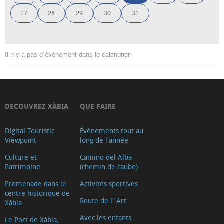
27
28
29
30
31
Il n´y a pas d´événement dans le calendrier
DECOUVREZ XÀBIA
QUE FAIRE
Digital Touristic
Événements tout au
Viewpoint
long de l'année
Culture et
Camino del Alba
Patrimoine
(chemin de l’aube)
Promenade dans le
Activités sportives
centre historique de
Route de l´Art
Xàbia
Avec les enfants
Le Port de Xàbia,