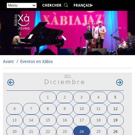
CHERCHER
FRANÇAIS
ESPAÑOL
VALENCIÀ
ENGLISH
DEUTSCH
РУССКИЙ
Avant
Eventos en Xàbia
2021
Diciembre
1
2
3
4
5
6
7
8
9
10
11
12
13
14
15
16
17
18
19
20
21
22
23
24
25
26