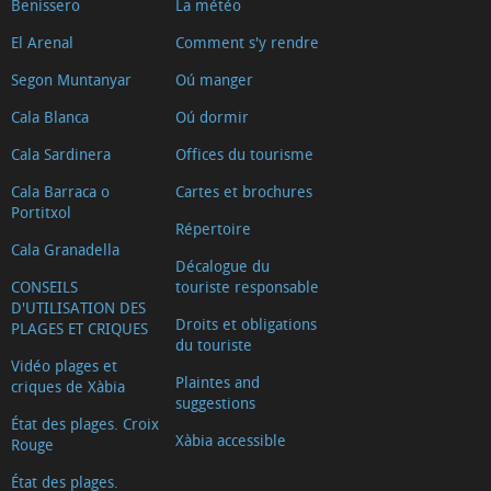
Benissero
La météo
El Arenal
Comment s'y rendre
Segon Muntanyar
Oú manger
Cala Blanca
Oú dormir
Cala Sardinera
Offices du tourisme
Cala Barraca o
Cartes et brochures
Portitxol
Répertoire
Cala Granadella
Décalogue du
CONSEILS
touriste responsable
D'UTILISATION DES
Droits et obligations
PLAGES ET CRIQUES
du touriste
Vidéo plages et
Plaintes and
criques de Xàbia
suggestions
État des plages. Croix
Xàbia accessible
Rouge
État des plages.