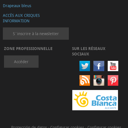
Drapeaux bleus
ACCÈS AUX CRIQUES
INFORMATION
S´inscrire à la newsletter
ZONE PROFESSIONNELLE
SUR LES RÉSEAUX
SOCIAUX
Accéder
Protección de datos
·
Configurar cookies
·
Configurar cookies