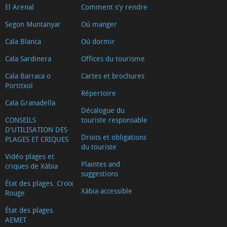
El Arenal
Comment s'y rendre
Segon Muntanyar
Oú manger
Cala Blanca
Oú dormir
Cala Sardinera
Offices du tourisme
Cala Barraca o
Cartes et brochures
Portitxol
Répertoire
Cala Granadella
Décalogue du
CONSEILS
touriste responsable
D'UTILISATION DES
Droits et obligations
PLAGES ET CRIQUES
du touriste
Vidéo plages et
Plaintes and
criques de Xàbia
suggestions
État des plages. Croix
Xàbia accessible
Rouge
État des plages.
AEMET