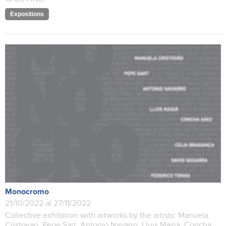
Expositions
Monocromo
21/10/2022 al 27/11/2022
Collective exhibition with artworks by the artists: Manuela
Cristovao, Pepe Sart, Antonio Navarro, Lluis Masià, Concha