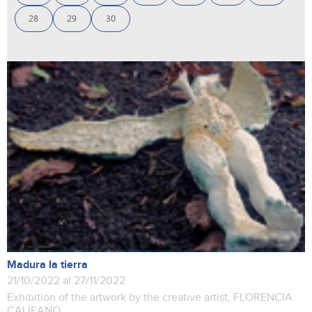
28
29
30
Madura la tierra
21/10/2022 al 27/11/2022
Exhibition of the artwork by the creative artist, FLORENCIA
CALIFANO.