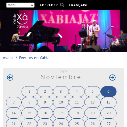
CHERCHER
FRANÇAIS
ESPAÑOL
VALENCIÀ
ENGLISH
DEUTSCH
РУССКИЙ
Avant
Eventos en Xàbia
2022
Noviembre
1
2
3
4
5
6
7
8
9
10
11
12
13
14
15
16
17
18
19
20
21
22
23
24
25
26
27