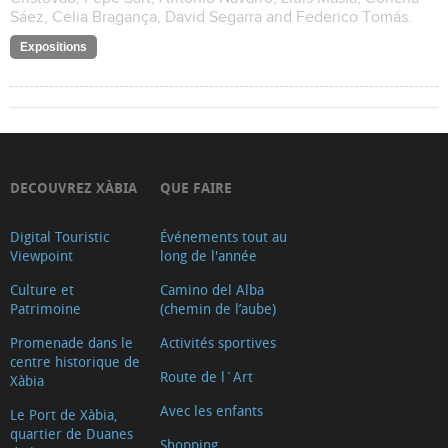
Sáez, Celia Bragança, David Segarra and Federico Tomás.
Expositions
DECOUVREZ XÀBIA
QUE FAIRE
Digital Touristic
Événements tout au
Viewpoint
long de l'année
Culture et
Camino del Alba
Patrimoine
(chemin de l’aube)
Promenade dans le
Activités sportives
centre historique de
Route de l´Art
Xàbia
Avec les enfants
Le Port de Xàbia,
quartier de Duanes
Shopping