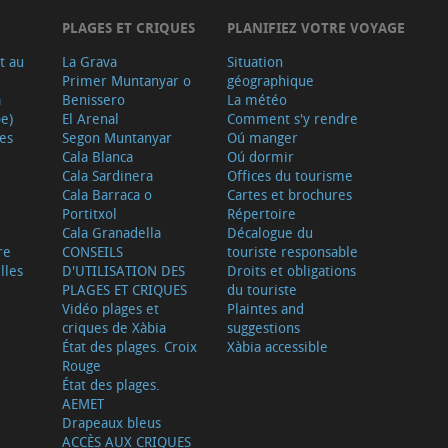
PLAGES ET CRIQUES
PLANIFIEZ VOTRE VOYAGE
t au
La Grava
Situation
Primer Muntanyar o
géographique
a
Benissero
La météo
e)
El Arenal
Comment s'y rendre
ves
Segon Muntanyar
Oú manger
Cala Blanca
Oú dormir
Cala Sardinera
Offices du tourisme
Cala Barraca o
Cartes et brochures
Portitxol
Répertoire
Cala Granadella
Décalogue du
re
CONSEILS
touriste responsable
lles
D'UTILISATION DES
Droits et obligations
PLAGES ET CRIQUES
du touriste
Vidéo plages et
Plaintes and
criques de Xàbia
suggestions
État des plages. Croix
Xàbia accessible
Rouge
État des plages.
AEMET
Drapeaux bleus
ACCÈS AUX CRIQUES