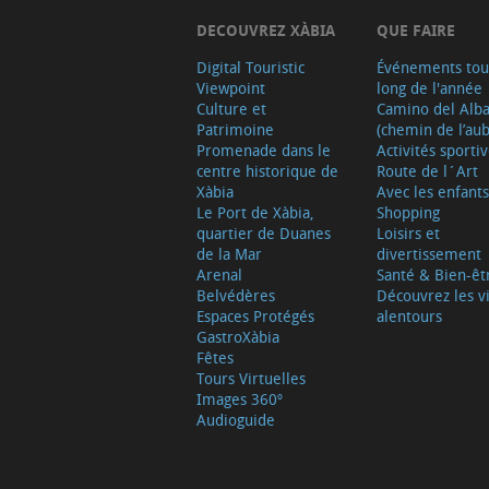
DECOUVREZ XÀBIA
QUE FAIRE
Digital Touristic
Événements tou
Viewpoint
long de l'année
Culture et
Camino del Alb
Patrimoine
(chemin de l’aub
Promenade dans le
Activités sporti
centre historique de
Route de l´Art
Xàbia
Avec les enfants
Le Port de Xàbia,
Shopping
quartier de Duanes
Loisirs et
de la Mar
divertissement
Arenal
Santé & Bien-êt
Belvédères
Découvrez les vi
Espaces Protégés
alentours
GastroXàbia
Fêtes
Tours Virtuelles
Images 360º
Audioguide