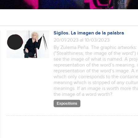
Sigilos. La imagen de la palabra
20/01/2023 al 10/03/2023
By Zulema Peña. The graphic artworks: “
("Stealthiness, the image of the word") 
see the image of what is named. A pro
representation of the word’s meaning, in
representation of the word’s image. A 
which only corresponds to the containe
meaning which is stripped of any cultur
meanings. If an image is worth more t
the image of a word worth?
Expositions