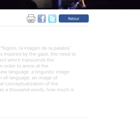
Retour
Sigilos, la imagen de la palabra”
is inspired by the gaze, the need to
ject which transcends the
 order to arrive at the
new language, a linguistic image
r of language, an image of
al conceptualization of the
han a thousand words, how much is