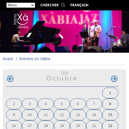
CHERCHER
FRANÇAIS
ESPAÑOL
VALENCIÀ
ENGLISH
DEUTSCH
РУССКИЙ
Avant
Eventos en Xàbia
2023
Octubre
1
2
3
4
5
6
7
8
9
10
11
12
13
14
15
16
17
18
19
20
21
22