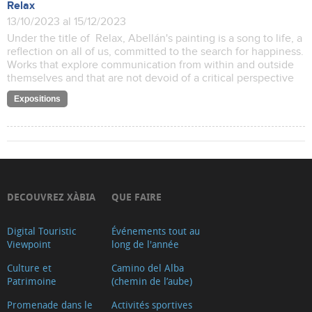
Relax
13/10/2023 al 15/12/2023
Under the title of Relax, Abellán's painting is a song to life, a
reflection on all of us, committed to the search for happiness.
Works that explore communication from within and outside
themselves and that are not devoid of a critical perspective
Expositions
DECOUVREZ XÀBIA
QUE FAIRE
Digital Touristic
Événements tout au
Viewpoint
long de l'année
Culture et
Camino del Alba
Patrimoine
(chemin de l’aube)
Promenade dans le
Activités sportives