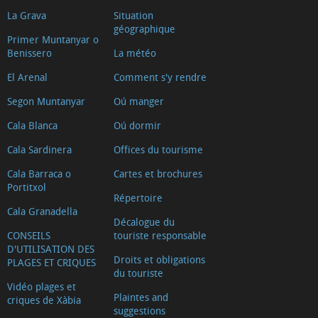
La Grava
Situation
géographique
Primer Muntanyar o
Benissero
La météo
El Arenal
Comment s'y rendre
Segon Muntanyar
Oú manger
Cala Blanca
Oú dormir
Cala Sardinera
Offices du tourisme
Cala Barraca o
Cartes et brochures
Portitxol
Répertoire
Cala Granadella
Décalogue du
CONSEILS
touriste responsable
D'UTILISATION DES
Droits et obligations
PLAGES ET CRIQUES
du touriste
Vidéo plages et
Plaintes and
criques de Xàbia
suggestions