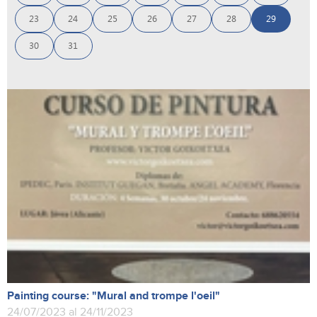
23
24
25
26
27
28
29
30
31
Painting course: "Mural and trompe l'oeil"
24/07/2023 al 24/11/2023