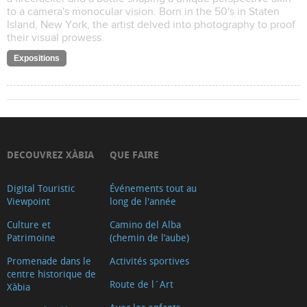
to a camera's monocular vision. Born in the 50's in Staten
Island, New York, the artist delved into photography to proof
their visual prowess.
Expositions
DECOUVREZ XÀBIA
QUE FAIRE
Digital Touristic
Événements tout au
Viewpoint
long de l'année
Culture et
Camino del Alba
Patrimoine
(chemin de l’aube)
Promenade dans le
Activités sportives
centre historique de
Route de l´Art
Xàbia