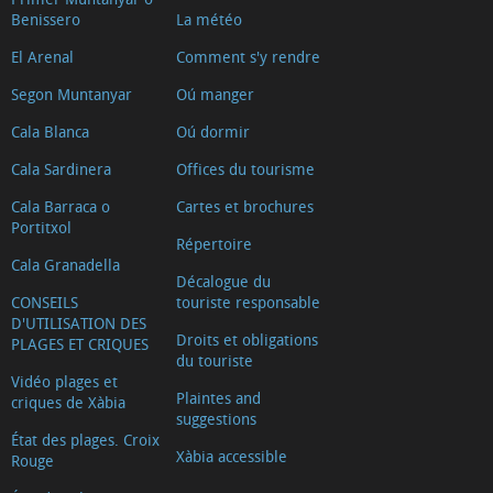
Benissero
La météo
El Arenal
Comment s'y rendre
Segon Muntanyar
Oú manger
Cala Blanca
Oú dormir
Cala Sardinera
Offices du tourisme
Cala Barraca o
Cartes et brochures
Portitxol
Répertoire
Cala Granadella
Décalogue du
CONSEILS
touriste responsable
D'UTILISATION DES
Droits et obligations
PLAGES ET CRIQUES
du touriste
Vidéo plages et
Plaintes and
criques de Xàbia
suggestions
État des plages. Croix
Xàbia accessible
Rouge