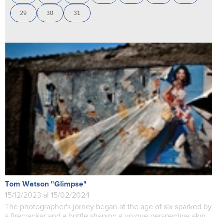
29
30
31
Tom Watson "Glimpse"
15/12/2023 al 15/02/2024
The photographer's jorney began at the age of six sparked by
a firecracker and a bottle shaping a unique perspective akin