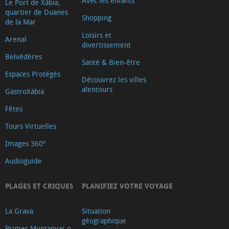
Avec les enfants
Le Port de Xàbia,
quartier de Duanes
Shopping
de la Mar
Loisirs et
Arenal
divertissement
Belvédères
Santé & Bien-être
Espaces Protégés
Découvrez les villes
alentours
GastroXàbia
Fêtes
Tours Virtuelles
Images 360º
Audioguide
PLAGES ET CRIQUES
PLANIFIEZ VOTRE VOYAGE
La Grava
Situation
géographique
Primer Muntanyar o