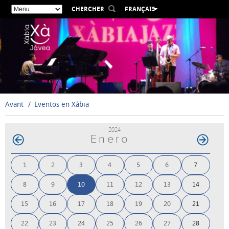
CHERCHER
FRANÇAIS
ESPAÑOL
VALENCIÀ
ENGLISH
DEUTSCH
РУССКИЙ
Avant
Eventos en Xàbia
2024
Enero
1
2
3
4
5
6
7
8
9
10
11
12
13
14
15
16
17
18
19
20
21
22
23
24
25
26
27
28