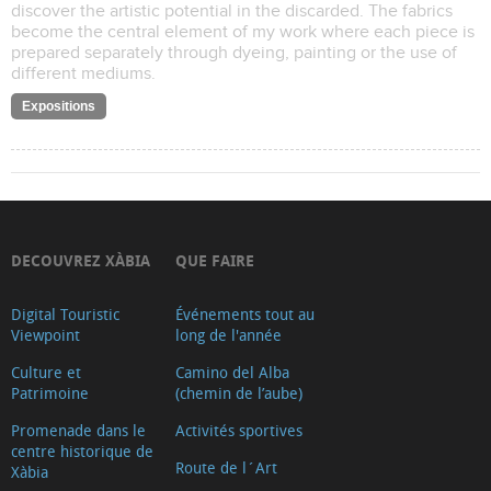
discover the artistic potential in the discarded. The fabrics
become the central element of my work where each piece is
prepared separately through dyeing, painting or the use of
different mediums.
Expositions
DECOUVREZ XÀBIA
QUE FAIRE
Digital Touristic
Événements tout au
Viewpoint
long de l'année
Culture et
Camino del Alba
Patrimoine
(chemin de l’aube)
Promenade dans le
Activités sportives
centre historique de
Route de l´Art
Xàbia