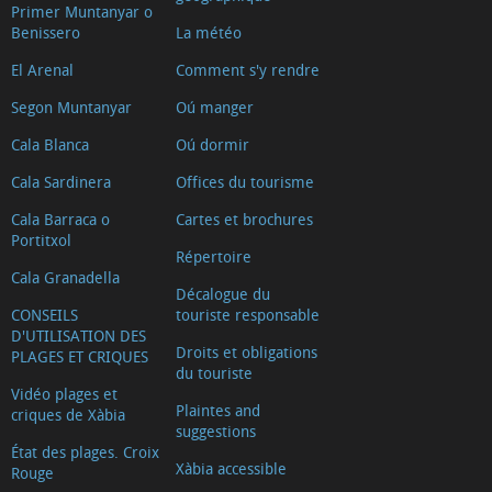
Primer Muntanyar o
Benissero
La météo
El Arenal
Comment s'y rendre
Segon Muntanyar
Oú manger
Cala Blanca
Oú dormir
Cala Sardinera
Offices du tourisme
Cala Barraca o
Cartes et brochures
Portitxol
Répertoire
Cala Granadella
Décalogue du
CONSEILS
touriste responsable
D'UTILISATION DES
Droits et obligations
PLAGES ET CRIQUES
du touriste
Vidéo plages et
Plaintes and
criques de Xàbia
suggestions
État des plages. Croix
Xàbia accessible
Rouge