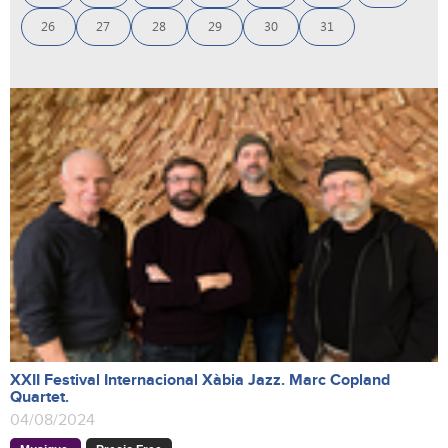
26
27
28
29
30
31
XXII Festival Internacional Xàbia Jazz. Marc Copland
Quartet.
04/08/2024