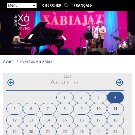
CHERCHER
FRANÇAIS
ESPAÑOL
VALENCIÀ
ENGLISH
DEUTSCH
РУССКИЙ
Avant
Eventos en Xàbia
2024
Agosto
1
2
3
4
5
6
7
8
9
10
11
12
13
14
15
16
17
18
19
20
21
22
23
24
25