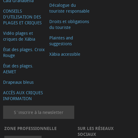
Cala Granadella
Décalogue du
CONSEILS
touriste responsable
D'UTILISATION DES
Droits et obligations
PLAGES ET CRIQUES
du touriste
Vidéo plages et
Plaintes and
criques de Xàbia
suggestions
État des plages. Croix
Xàbia accessible
Rouge
État des plages.
AEMET
Drapeaux bleus
ACCÈS AUX CRIQUES
INFORMATION
S´inscrire à la newsletter
ZONE PROFESSIONNELLE
SUR LES RÉSEAUX
SOCIAUX