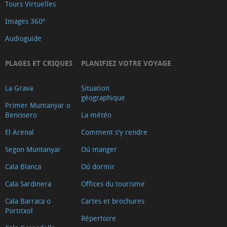
Tours Virtuelles
Images 360º
Audioguide
PLAGES ET CRIQUES
PLANIFIEZ VOTRE VOYAGE
La Grava
Situation
géographique
Primer Muntanyar o
Benissero
La météo
El Arenal
Comment s'y rendre
Segon Muntanyar
Oú manger
Cala Blanca
Oú dormir
Cala Sardinera
Offices du tourisme
Cala Barraca o
Cartes et brochures
Portitxol
Répertoire