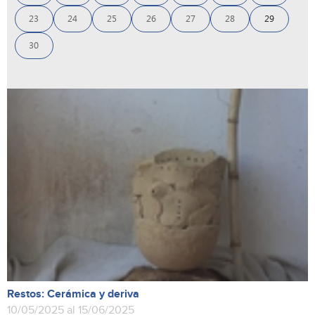
23
24
25
26
27
28
29
30
Restos: Cerámica y deriva
10/05/2025 al 15/06/2025