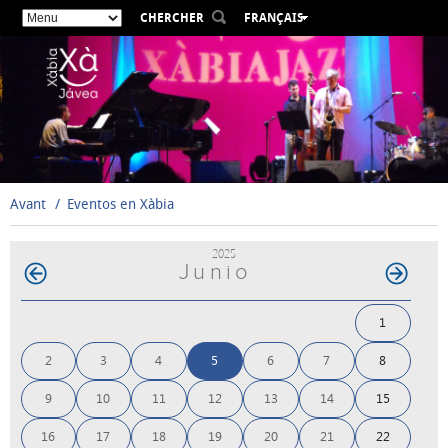
CHERCHER
FRANÇAIS
ESPAÑOL
VALENCIÀ
ENGLISH
DEUTSCH
РУССКИЙ
Avant
Eventos en Xàbia
2025
Junio
1
2
3
4
5
6
7
8
9
10
11
12
13
14
15
16
17
18
19
20
21
22