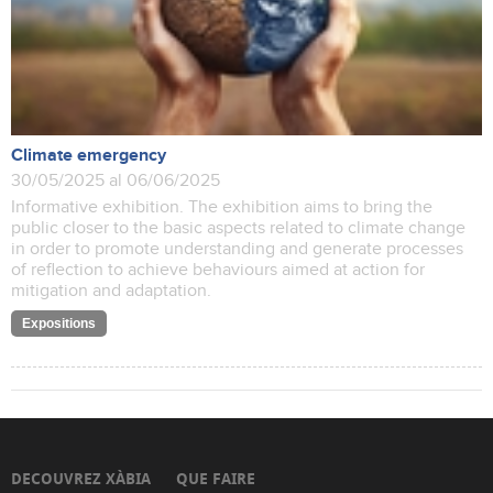
Climate emergency
30/05/2025 al 06/06/2025
Informative exhibition. The exhibition aims to bring the
public closer to the basic aspects related to climate change
in order to promote understanding and generate processes
of reflection to achieve behaviours aimed at action for
mitigation and adaptation.
Expositions
DECOUVREZ XÀBIA
QUE FAIRE