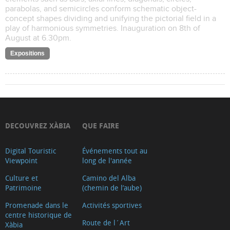
parabolas, and semicircles conform schematic object-
concept shapes dividing and unifying the pictorial field in a
play of harmonious symmetries. Inauguration on 8th of
August at 6.30pm.
Expositions
DECOUVREZ XÀBIA
QUE FAIRE
Digital Touristic
Événements tout au
Viewpoint
long de l'année
Culture et
Camino del Alba
Patrimoine
(chemin de l’aube)
Promenade dans le
Activités sportives
centre historique de
Route de l´Art
Xàbia