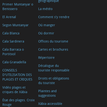
géographique
Primer Muntanyar o
Benissero
La météo
El Arenal
Comment s'y rendre
Segon Muntanyar
Oú manger
Cala Blanca
Oú dormir
Cala Sardinera
Offices du tourisme
Cala Barraca o
Cartes et brochures
Portitxol
Répertoire
Cala Granadella
Décalogue du
CONSEILS
touriste responsable
D'UTILISATION DES
Droits et obligations
PLAGES ET CRIQUES
du touriste
Vidéo plages et
Plaintes and
criques de Xàbia
suggestions
État des plages. Croix
Xàbia accessible
Rouge