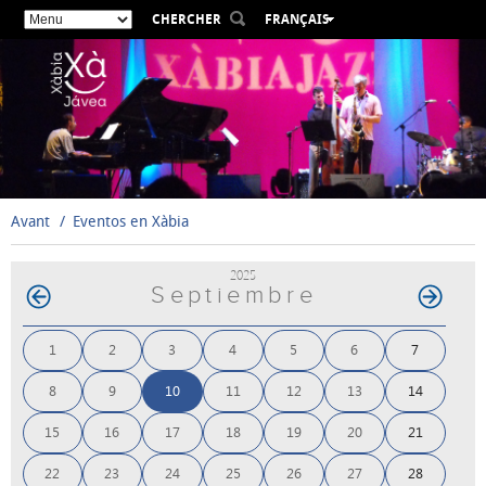
CHERCHER
FRANÇAIS
ESPAÑOL
VALENCIÀ
ENGLISH
DEUTSCH
РУССКИЙ
Avant
Eventos en Xàbia
2025
Septiembre
1
2
3
4
5
6
7
8
9
10
11
12
13
14
15
16
17
18
19
20
21
22
23
24
25
26
27
28