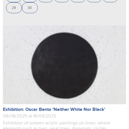
29
30
Exhibition: Oscar Bento 'Neither White Nor Black'
08/08/2025 al 16/09/2025
Exhibition of sixteen acrylic paintings on linen, where
elements such as bars, axial lines, diagonals, circles,