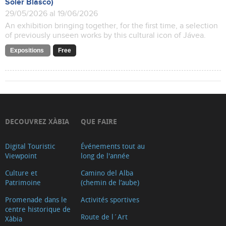
Soler Blasco)
29/05/2026 al 19/06/2026
An exhibition bringing together, for the first time, a selection
of previously unseen works by this cultural icon of Jávea.
Expositions
Free
DECOUVREZ XÀBIA
QUE FAIRE
Digital Touristic
Événements tout au
Viewpoint
long de l'année
Culture et
Camino del Alba
Patrimoine
(chemin de l’aube)
Promenade dans le
Activités sportives
centre historique de
Route de l´Art
Xàbia