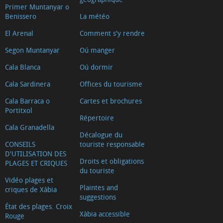
Primer Muntanyar o
Benissero
La météo
El Arenal
Comment s'y rendre
Segon Muntanyar
Oú manger
Cala Blanca
Oú dormir
Cala Sardinera
Offices du tourisme
Cala Barraca o
Cartes et brochures
Portitxol
Répertoire
Cala Granadella
Décalogue du
CONSEILS
touriste responsable
D'UTILISATION DES
Droits et obligations
PLAGES ET CRIQUES
du touriste
Vidéo plages et
Plaintes and
criques de Xàbia
suggestions
État des plages. Croix
Xàbia accessible
Rouge