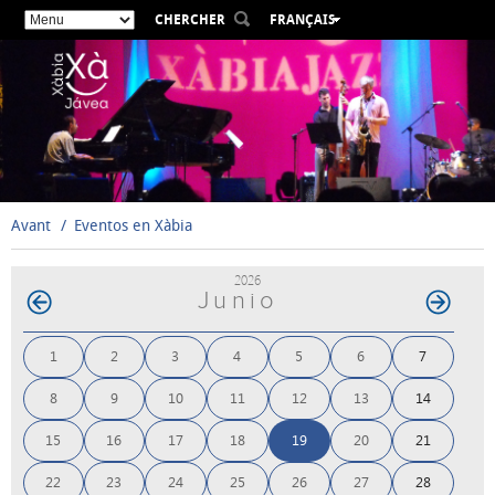
CHERCHER
FRANÇAIS
ESPAÑOL
VALENCIÀ
ENGLISH
DEUTSCH
РУССКИЙ
Avant
Eventos en Xàbia
2026
Junio
1
2
3
4
5
6
7
8
9
10
11
12
13
14
15
16
17
18
19
20
21
22
23
24
25
26
27
28