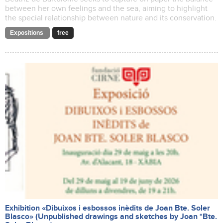
between her own feelings and the sea, aiming to highlight
the special relationship between nature and its conservation.
Expositions
free
Exhibition «Dibuixos i esbossos inèdits de Joan Bte. Soler
Blasco» (Unpublished drawings and sketches by Joan *Bte.