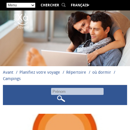
CHERCHER
FRANÇAIS
ESPAÑOL
VALENCIÀ
ENGLISH
DEUTSCH
РУССКИЙ
Avant
Planifiez votre voyage
Répertoire
où dormir
Campings