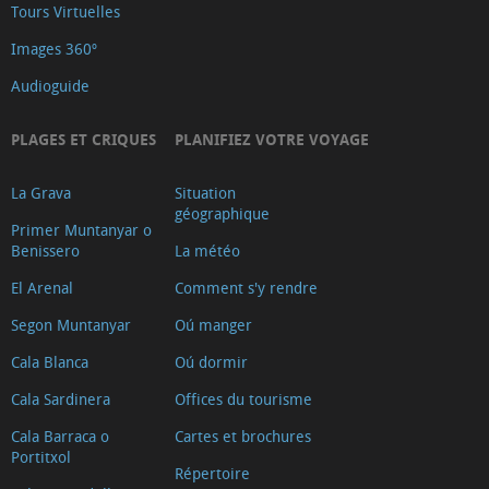
Tours Virtuelles
Images 360º
Audioguide
PLAGES ET CRIQUES
PLANIFIEZ VOTRE VOYAGE
La Grava
Situation
géographique
Primer Muntanyar o
Benissero
La météo
El Arenal
Comment s'y rendre
Segon Muntanyar
Oú manger
Cala Blanca
Oú dormir
Cala Sardinera
Offices du tourisme
Cala Barraca o
Cartes et brochures
Portitxol
Répertoire