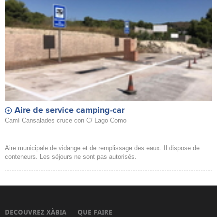
Aire de service camping-car
Camí Cansalades cruce con C/ Lago Como
Aire municipale de vidange et de remplissage des eaux. Il dispose de
conteneurs. Les séjours ne sont pas autorisés.
DECOUVREZ XÀBIA
QUE FAIRE