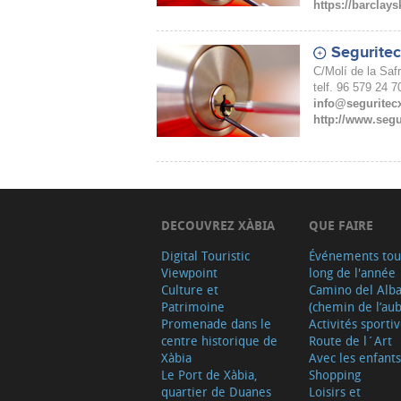
https://barclay
Segurite
C/Molí de la Saf
telf. 96 579 24 7
info@seguritec
http://www.segu
DECOUVREZ XÀBIA
QUE FAIRE
Digital Touristic
Événements tou
Viewpoint
long de l'année
Culture et
Camino del Alb
Patrimoine
(chemin de l’aub
Promenade dans le
Activités sporti
centre historique de
Route de l´Art
Xàbia
Avec les enfants
Le Port de Xàbia,
Shopping
quartier de Duanes
Loisirs et