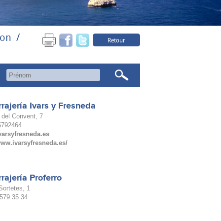
son
Retour
rajería Ivars y Fresneda
 del Convent, 7
65792464
varsyfresneda.es
www.ivarsyfresneda.es/
rajería Proferro
ortetes, 1
 579 35 34