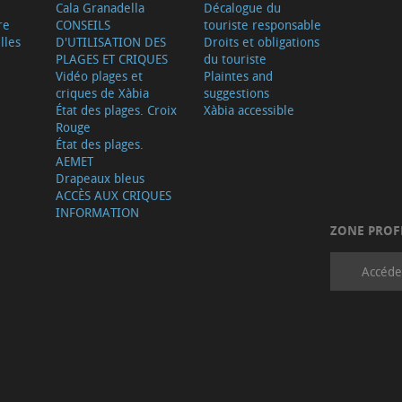
Cala Granadella
Décalogue du
re
CONSEILS
touriste responsable
lles
D'UTILISATION DES
Droits et obligations
PLAGES ET CRIQUES
du touriste
Vidéo plages et
Plaintes and
criques de Xàbia
suggestions
État des plages. Croix
Xàbia accessible
Rouge
État des plages.
AEMET
Drapeaux bleus
ACCÈS AUX CRIQUES
INFORMATION
ZONE PROF
Accéde