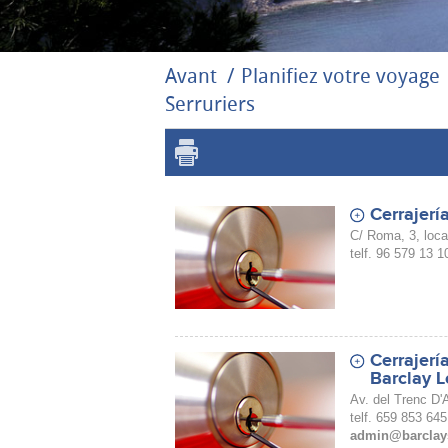
Avant
Planifiez votre voyage
Serruriers
Cerrajerí
C/ Roma, 3, loca
telf. 96 579 13 1
Cerrajerí
Barclay 
Av. del Trenc D'
telf. 659 853 645
admin@barclay