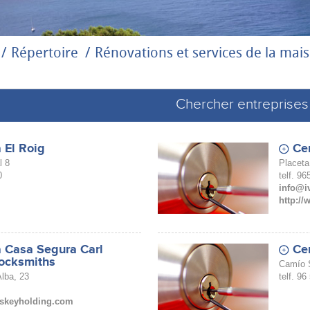
Répertoire
Rénovations et services de la mai
Chercher entreprises
a El Roig
Cer
l 8
Placeta
0
telf. 9
info@i
http://
a Casa Segura Carl
Cer
Locksmiths
Camío S
Alba, 23
telf. 96
skeyholding.com