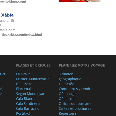
skeyholding.com/
c Xàbia
ranera, 15
0
xabia.com
ritecxabia.com/index.html
PLAGES ET CRIQUES
PLANIFIEZ VOTRE VOYAGE
t au
La Grava
Situation
Primer Muntanyar o
géographique
a
Benissero
La météo
e)
El Arenal
Comment s'y rendre
ves
Segon Muntanyar
Oú manger
Cala Blanca
Oú dormir
Cala Sardinera
Offices du tourisme
Cala Barraca o
Cartes et brochures
Portitxol
Répertoire