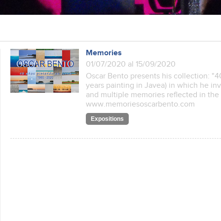
Memories
01/07/2020 al 15/09/2020
Oscar Bento presents his collection: "
years painting in Javea) in which he inv
and multiple memories reflected in the 
www.memoriesoscarbento.com
Expositions