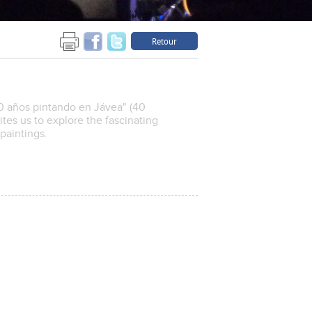
Retour
40 años pintando en Jávea" (40
ites us to explore the fascinating
paintings.