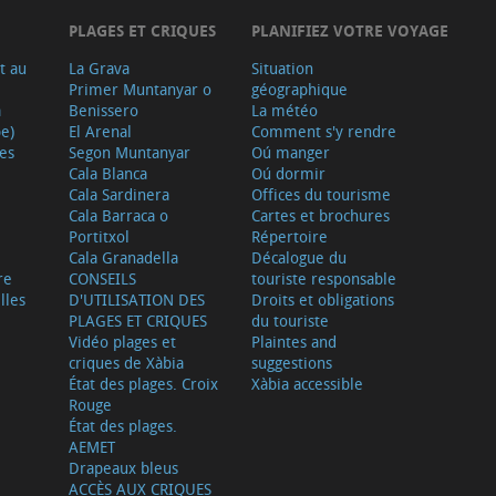
PLAGES ET CRIQUES
PLANIFIEZ VOTRE VOYAGE
t au
La Grava
Situation
Primer Muntanyar o
géographique
a
Benissero
La météo
e)
El Arenal
Comment s'y rendre
ves
Segon Muntanyar
Oú manger
Cala Blanca
Oú dormir
Cala Sardinera
Offices du tourisme
Cala Barraca o
Cartes et brochures
Portitxol
Répertoire
Cala Granadella
Décalogue du
re
CONSEILS
touriste responsable
lles
D'UTILISATION DES
Droits et obligations
PLAGES ET CRIQUES
du touriste
Vidéo plages et
Plaintes and
criques de Xàbia
suggestions
État des plages. Croix
Xàbia accessible
Rouge
État des plages.
AEMET
Drapeaux bleus
ACCÈS AUX CRIQUES