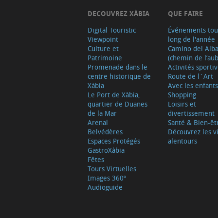
DECOUVREZ XÀBIA
QUE FAIRE
Digital Touristic
Événements tou
Viewpoint
long de l'année
Culture et
Camino del Alb
Patrimoine
(chemin de l’aub
Promenade dans le
Activités sporti
centre historique de
Route de l´Art
Xàbia
Avec les enfants
Le Port de Xàbia,
Shopping
quartier de Duanes
Loisirs et
de la Mar
divertissement
Arenal
Santé & Bien-êt
Belvédères
Découvrez les vi
Espaces Protégés
alentours
GastroXàbia
Fêtes
Tours Virtuelles
Images 360º
Audioguide