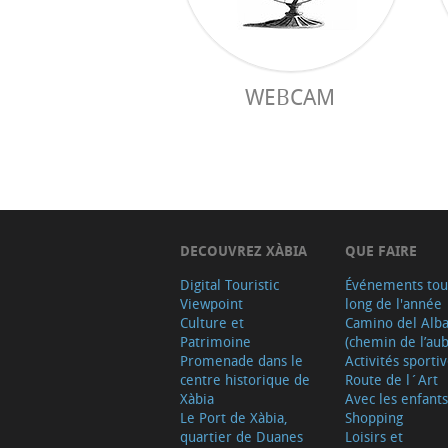
WEBCAM
DECOUVREZ XÀBIA
QUE FAIRE
Digital Touristic
Événements tou
Viewpoint
long de l'année
Culture et
Camino del Alb
Patrimoine
(chemin de l’aub
Promenade dans le
Activités sporti
centre historique de
Route de l´Art
Xàbia
Avec les enfants
Le Port de Xàbia,
Shopping
quartier de Duanes
Loisirs et