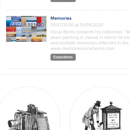
Memories
01/07/2020 al 15/09/2020
Oscar Bento presents his collection: "
years painting in Javea) in which he inv
and multiple memories reflected in the 
www.memoriesoscarbento.com
Expositions