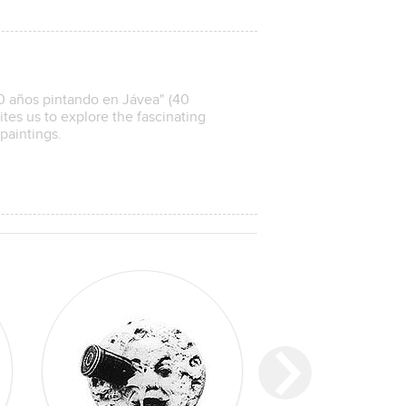
40 años pintando en Jávea" (40
ites us to explore the fascinating
paintings.