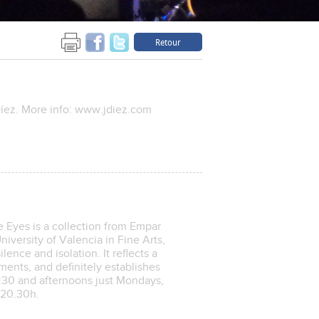
Retour
 Díez. More info: www.jdiez.com
e Eyes is a collection from Empar
iversity of Valencia in Fine Arts,
lence and isolation. It reflects a
ments, and definitely establishes
3:30 and afternoons just Mondays,
 20.30h.