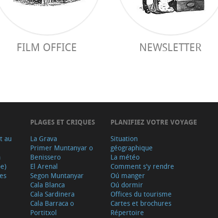
FILM OFFICE
NEWSLETTER
PLAGES ET CRIQUES
PLANIFIEZ VOTRE VOYAGE
t au
La Grava
Situation
Primer Muntanyar o
géographique
a
Benissero
La météo
e)
El Arenal
Comment s'y rendre
ves
Segon Muntanyar
Oú manger
Cala Blanca
Oú dormir
Cala Sardinera
Offices du tourisme
Cala Barraca o
Cartes et brochures
Portitxol
Répertoire