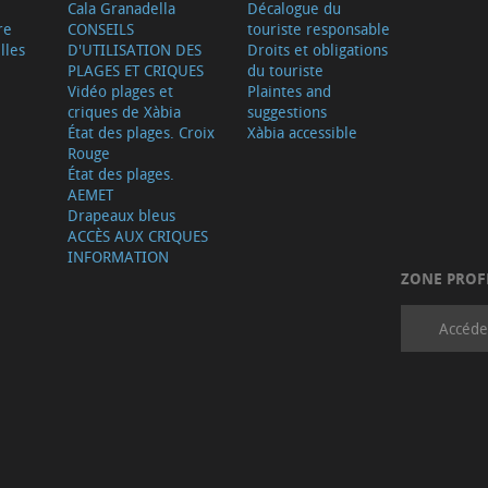
Cala Granadella
Décalogue du
re
CONSEILS
touriste responsable
lles
D'UTILISATION DES
Droits et obligations
PLAGES ET CRIQUES
du touriste
Vidéo plages et
Plaintes and
criques de Xàbia
suggestions
État des plages. Croix
Xàbia accessible
Rouge
État des plages.
AEMET
Drapeaux bleus
ACCÈS AUX CRIQUES
INFORMATION
ZONE PROF
Accéde