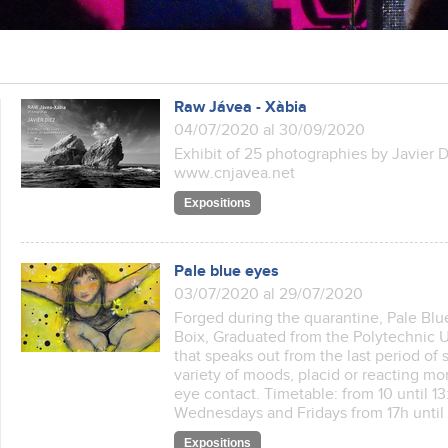
Raw Jávea - Xàbia
04/07/2020 al 30/09/2020
Exhibit of 25 photographies by Javier
www.cnjavea.net
Expositions
Pale blue eyes
03/07/2020 al 29/07/2020
Forged during the quarantine, Pale Blu
Boix, Graduated from the Polytechnic Un
that speaks out from the last period of si
variety of moods, placid or reacting mo
eye contact. Timetable: from 10 until 1
Wednesdays and Fridays from 17h until
Expositions