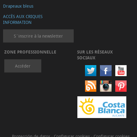
Drapeaux bleus
ACCÈS AUX CRIQUES
INFORMATION
S´inscrire à la newsletter
ZONE PROFESSIONNELLE
SUR LES RÉSEAUX
SOCIAUX
Accéder
Protección de datos
·
Configurar cookies
·
Configurar cookies