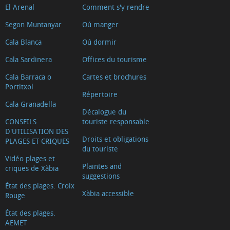
El Arenal
Comment s'y rendre
Segon Muntanyar
Oú manger
Cala Blanca
Oú dormir
Cala Sardinera
Offices du tourisme
Cala Barraca o
Cartes et brochures
Portitxol
Répertoire
Cala Granadella
Décalogue du
CONSEILS
touriste responsable
D'UTILISATION DES
Droits et obligations
PLAGES ET CRIQUES
du touriste
Vidéo plages et
Plaintes and
criques de Xàbia
suggestions
État des plages. Croix
Xàbia accessible
Rouge
État des plages.
AEMET