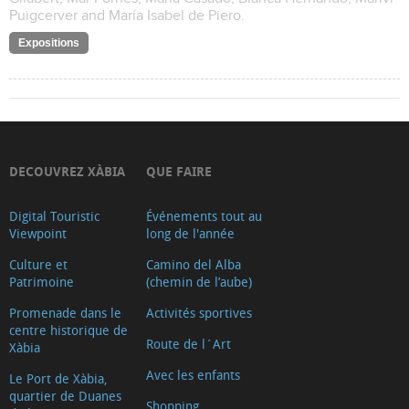
Puigcerver and María Isabel de Piero.
Expositions
DECOUVREZ XÀBIA
QUE FAIRE
Digital Touristic
Événements tout au
Viewpoint
long de l'année
Culture et
Camino del Alba
Patrimoine
(chemin de l’aube)
Promenade dans le
Activités sportives
centre historique de
Route de l´Art
Xàbia
Avec les enfants
Le Port de Xàbia,
quartier de Duanes
Shopping