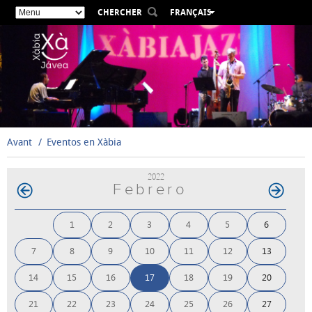
CHERCHER
FRANÇAIS
ESPAÑOL
VALENCIÀ
ENGLISH
DEUTSCH
РУССКИЙ
Avant
Eventos en Xàbia
2022
Febrero
1
2
3
4
5
6
7
8
9
10
11
12
13
14
15
16
17
18
19
20
21
22
23
24
25
26
27