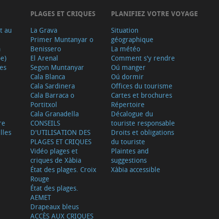
PLAGES ET CRIQUES
PLANIFIEZ VOTRE VOYAGE
t au
La Grava
Situation
Primer Muntanyar o
géographique
a
Benissero
La météo
e)
El Arenal
Comment s'y rendre
ves
Segon Muntanyar
Oú manger
Cala Blanca
Oú dormir
Cala Sardinera
Offices du tourisme
Cala Barraca o
Cartes et brochures
Portitxol
Répertoire
Cala Granadella
Décalogue du
re
CONSEILS
touriste responsable
lles
D'UTILISATION DES
Droits et obligations
PLAGES ET CRIQUES
du touriste
Vidéo plages et
Plaintes and
criques de Xàbia
suggestions
État des plages. Croix
Xàbia accessible
Rouge
État des plages.
AEMET
Drapeaux bleus
ACCÈS AUX CRIQUES