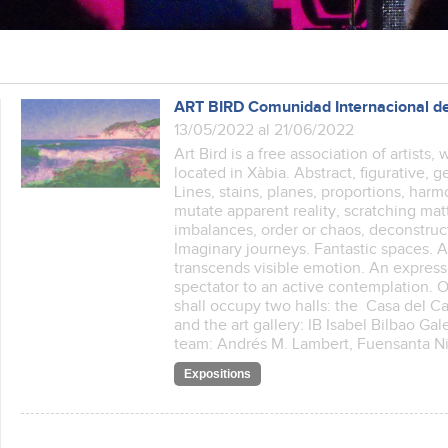
ART BIRD Comunidad Internacional de
13/05/2022 al 21/06/2022
Art Bird is a free association of artists
located in Xàbia. Abstract, figurative, 
Lines, stains, planes, proportions, har
mutate apparent reality, scratching ma
imbalances, order or chaos, deconstructi
Imaginary journeys. Fantastic spaces.
transcends visible emotion. An express
spectator to an active contemplation. O
shall occupy two halls: the Casa del Cabl
and the art gallery: IB Isabel Bilbao Gal
team: Andrés M. Lambert, Fuensanta N
Expositions