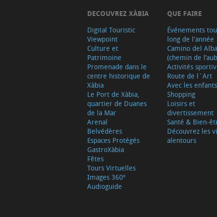
DECOUVREZ XÀBIA
QUE FAIRE
Digital Touristic
Événements tou
Viewpoint
long de l'année
Culture et
Camino del Alb
Patrimoine
(chemin de l’aub
Promenade dans le
Activités sporti
centre historique de
Route de l´Art
Xàbia
Avec les enfants
Le Port de Xàbia,
Shopping
quartier de Duanes
Loisirs et
de la Mar
divertissement
Arenal
Santé & Bien-êt
Belvédères
Découvrez les vi
Espaces Protégés
alentours
GastroXàbia
Fêtes
Tours Virtuelles
Images 360º
Audioguide