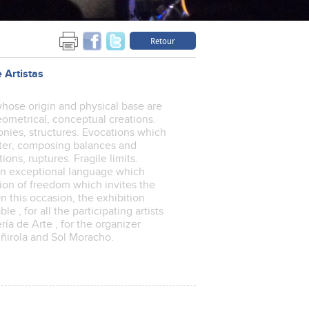
Retour
 Artistas
, whose origin and physical base are
geometrical, conceptual creations.
monies, structures. Evocations which
tter, composing balances and
ons, ruptures. Fragile limits.
 An exceptional language which
ion of freedom which invites the
n this occasion, the exhibition
e , for all the participating artists
ería de Arte , for the organizer
iñirola and Sol Moracho.