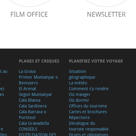
FILM OFFICE
NEWSLETTER
PLAGES ET CRIQUES
PLANIFIEZ VOTRE VOYAGE
t au
La Grava
Situation
Primer Muntanyar o
géographique
a
Benissero
La météo
e)
El Arenal
Comment s'y rendre
ves
Segon Muntanyar
Oú manger
Cala Blanca
Oú dormir
Cala Sardinera
Offices du tourisme
Cala Barraca o
Cartes et brochures
Portitxol
Répertoire
Cala Granadella
Décalogue du
re
CONSEILS
touriste responsable
lles
D'UTILISATION DES
Droits et obligations