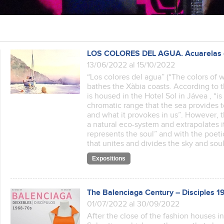
LOS COLORES DEL AGUA. Acuarelas d
13/06/2022 al 15/10/2022
“Los colores del agua” (“The colors of wa
bathes the Xàbia coasts. According to t
is housed in the Hotel Sol in Jávea , “
chromatic range that the sea provides
and what it provokes in us”. However, 
a natural eco-system and extrapolates it
represents the soul” and with the poetic
that unites and divides the sky and s
Expositions
The Balenciaga Century – Disciples 
01/07/2022 al 30/09/2022
After the close of the fashion houses i