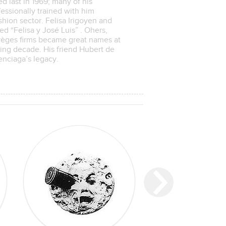
d last in 1969; many of his
essionally trained with him
hion sector. Felisa Irigoyen and
ed “Felisa y José Luis” . Ohers,
rrèges firms became great names at
wing decade. His friend Hubert de
enciaga’s legacy.