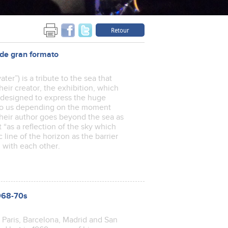
Retour
e gran formato
ter”) is a tribute to the sea that
heir creator, the exhibition, which
is designed to express the huge
 to us depending on the moment
their author goes beyond the sea as
 “as a reflection of the sky which
 line of the horizon as the barrier
oul with each other.
1968-70s
n Paris, Barcelona, Madrid and San