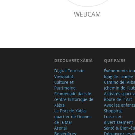
WEBCAM
DECOUVREZ XÀBIA
QUE FAIRE
Digital Touristic
Événements tou
Viewpoint
long de l'année
Culture et
Camino del Alb
Patrimoine
(chemin de l’aub
Promenade dans le
Activités sporti
centre historique de
Route de l´Art
Xàbia
Avec les enfants
Le Port de Xàbia,
Shopping
quartier de Duanes
Loisirs et
de la Mar
divertissement
Arenal
Santé & Bien-êt
Belvédères
Découvrez les vi