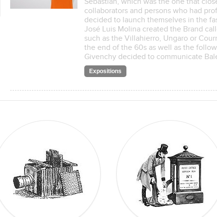
Sebastian, which was the one that close
collaborators and persons who had prof
decided to launch themselves in the fas
José Luis Molina created the Brand call
such as the Villahierro, Ungaro or Cou
the end of the 60s as well as the follo
Givenchy decided to communicate Bal
Expositions