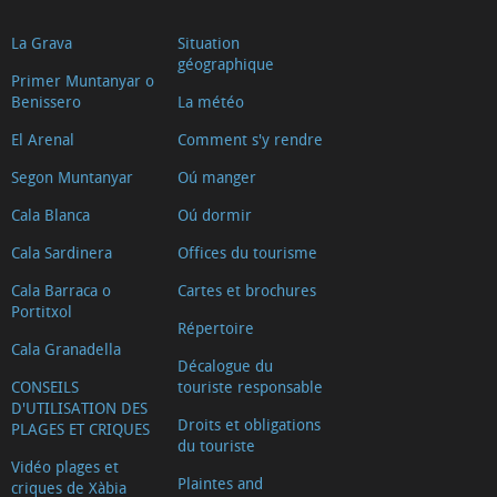
La Grava
Situation
géographique
Primer Muntanyar o
Benissero
La météo
El Arenal
Comment s'y rendre
Segon Muntanyar
Oú manger
Cala Blanca
Oú dormir
Cala Sardinera
Offices du tourisme
Cala Barraca o
Cartes et brochures
Portitxol
Répertoire
Cala Granadella
Décalogue du
CONSEILS
touriste responsable
D'UTILISATION DES
Droits et obligations
PLAGES ET CRIQUES
du touriste
Vidéo plages et
Plaintes and
criques de Xàbia