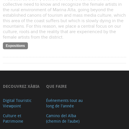
collective need to know and recognize the female artists in
the rural environment of Marina Alta, going beyond the
established canons of tourism and mass media culture, which
this area of the coast suffers but which is slowly dying in the
mountains. For this reason, we place a central focus on our
culture, roots and the reality that are experienced by the
female artists from the district.
Expositions
DECOUVREZ XÀBIA
QUE FAIRE
Digital Touristic
Événements tout au
Viewpoint
long de l'année
Culture et
Camino del Alba
Patrimoine
(chemin de l’aube)