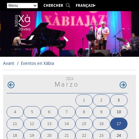
CHERCHER
FRANÇAIS
ESPAÑOL
VALENCIÀ
ENGLISH
DEUTSCH
РУССКИЙ
Avant
Eventos en Xàbia
2024
Marzo
1
2
3
4
5
6
7
8
9
10
11
12
13
14
15
16
17
18
19
20
21
22
23
24