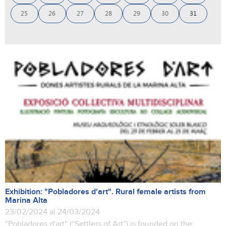
25
26
27
28
29
30
31
Exhibition: "Pobladores d'art". Rural female artists from
Marina Alta
23/02/2024 al 24/03/2024
"Pobladores d'art" (“Settlers of Art”) is founded on the