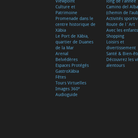
Viewpoint
long de l'année
Culture et
Camino del Alb
Patrimoine
(chemin de l’aub
Promenade dans le
Activités sporti
centre historique de
Route de l´Art
Xàbia
Avec les enfants
Le Port de Xàbia,
Shopping
quartier de Duanes
Loisirs et
de la Mar
divertissement
Arenal
Santé & Bien-êt
Belvédères
Découvrez les vi
Espaces Protégés
alentours
GastroXàbia
Fêtes
Tours Virtuelles
Images 360º
Audioguide