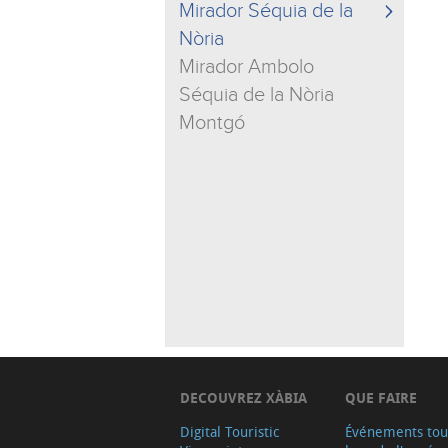
Mirador Séquia de la
Nòria
Mirador Ambolo
Séquia de la Nòria
Montgó
DECOUVREZ XÀBIA
QUE FAIRE
Digital Touristic
Événements tou