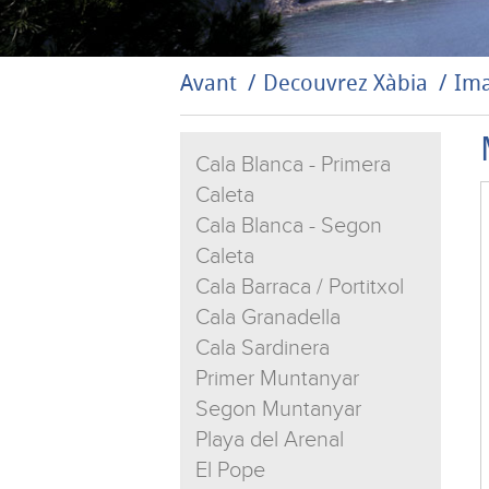
Avant
Decouvrez Xàbia
Ima
Cala Blanca - Primera
Caleta
Cala Blanca - Segon
Caleta
Cala Barraca / Portitxol
Cala Granadella
Cala Sardinera
Primer Muntanyar
Segon Muntanyar
Playa del Arenal
El Pope