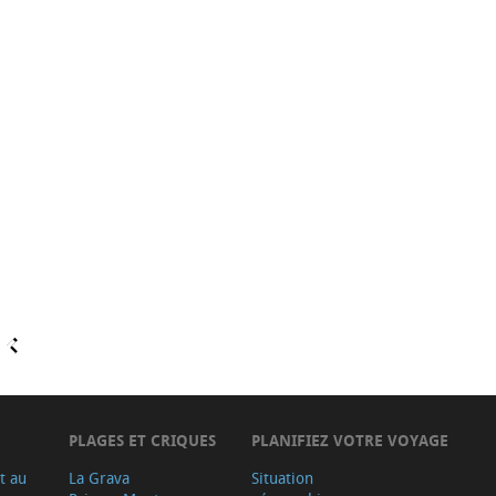
PLAGES ET CRIQUES
PLANIFIEZ VOTRE VOYAGE
t au
La Grava
Situation