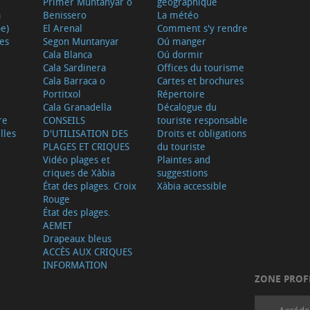
Primer Muntanyar o
géographique
a
Benissero
La météo
e)
El Arenal
Comment s'y rendre
ves
Segon Muntanyar
Oú manger
Cala Blanca
Oú dormir
Cala Sardinera
Offices du tourisme
Cala Barraca o
Cartes et brochures
Portitxol
Répertoire
Cala Granadella
Décalogue du
re
CONSEILS
touriste responsable
lles
D'UTILISATION DES
Droits et obligations
PLAGES ET CRIQUES
du touriste
Vidéo plages et
Plaintes and
criques de Xàbia
suggestions
État des plages. Croix
Xàbia accessible
Rouge
État des plages.
AEMET
Drapeaux bleus
ACCÈS AUX CRIQUES
INFORMATION
ZONE PROF