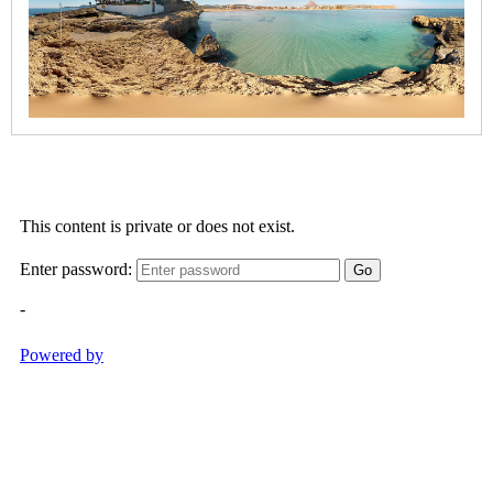
Cala
Blanca
-
Segon
Caleta
Cala
Barraca
/
Portitxol
Cala
Granadella
Cala
Sardinera
Primer
Muntanyar
Segon