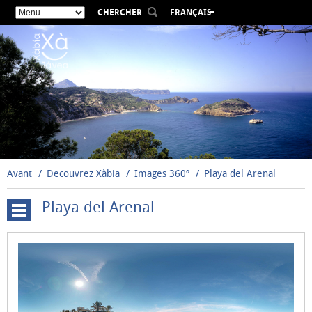
CHERCHER
FRANÇAIS
ESPAÑOL
VALENCIÀ
ENGLISH
DEUTSCH
РУССКИЙ
Avant
Decouvrez Xàbia
Images 360º
Playa del Arenal
Playa del Arenal
Cala
Blanca
-
Primera
Caleta