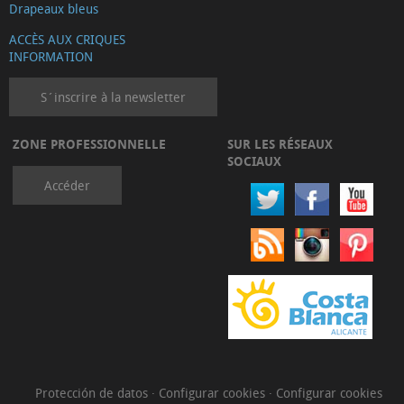
Drapeaux bleus
ACCÈS AUX CRIQUES
INFORMATION
S´inscrire à la newsletter
ZONE PROFESSIONNELLE
SUR LES RÉSEAUX
SOCIAUX
Accéder
Protección de datos
·
Configurar cookies
·
Configurar cookies