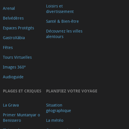
la
Loisirs et
Arenal
divertissement
Falzia
Belvédères
Santé & Bien-être
Mirador
Espaces Protégés
Caletes
Découvrez les villes
alentours
GastroXàbia
Mirador
de
Fêtes
les
Tours Virtuelles
Pesqueres
Images 360º
Mirador
Audioguide
els
Molins
PLAGES ET CRIQUES
PLANIFIEZ VOTRE VOYAGE
de
la
La Grava
Situation
géographique
Plana
Primer Muntanyar o
Mirador
Benissero
La météo
Punta