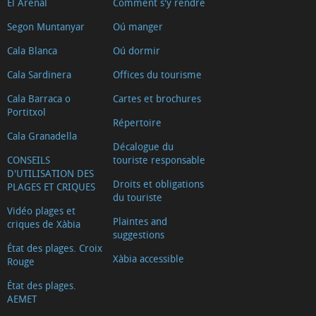
El Arenal
Comment s'y rendre
del
Segon Muntanyar
Oú manger
Arenal
Cala Blanca
Oú dormir
Mirador
Séquia
Cala Sardinera
Offices du tourisme
de
Cala Barraca o
Cartes et brochures
Portitxol
la
Répertoire
Nòria
Cala Granadella
Décalogue du
Mirador
CONSEILS
touriste responsable
Ambolo
D'UTILISATION DES
Droits et obligations
PLAGES ET CRIQUES
Séquia
du touriste
Vidéo plages et
de
Plaintes and
criques de Xàbia
la
suggestions
État des plages. Croix
Nòria
Xàbia accessible
Rouge
Montgó
État des plages.
AEMET