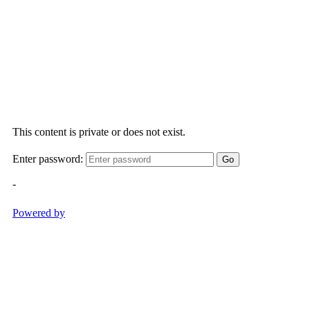
Muntanyar
Playa
del
Arenal
El
Pope
Playa
de
la
Grava
Mirador
Cala
Blanca
Mirador
Cap
de