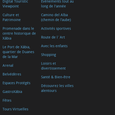
Digital Touristic
Événements tout au
Multi-
Viewpoint
long de l'année
services
Culture et
Camino del Alba
Patrimoine
(chemin de l’aube)
Promenade dans le
Activités sportives
centre historique de
Route de l´Art
Xàbia
Avec les enfants
Le Port de Xàbia,
quartier de Duanes
Shopping
de la Mar
Loisirs et
Arenal
divertissement
Belvédères
Santé & Bien-être
Espaces Protégés
Découvrez les villes
alentours
GastroXàbia
Fêtes
Tours Virtuelles