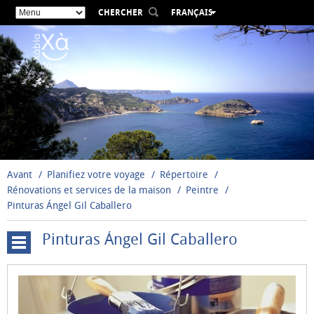
CHERCHER
FRANÇAIS
ESPAÑOL
VALENCIÀ
ENGLISH
DEUTSCH
РУССКИЙ
Avant
Planifiez votre voyage
Répertoire
Rénovations et services de la maison
Peintre
Pinturas Ángel Gil Caballero
Pinturas Ángel Gil Caballero
Charpenteries
Serruriers
Constructeurs