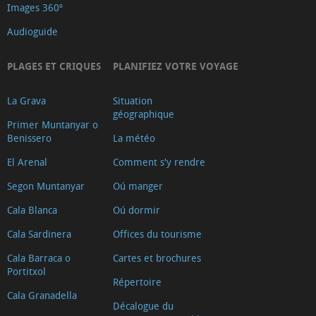
Images 360º
Audioguide
PLAGES ET CRIQUES
PLANIFIEZ VOTRE VOYAGE
La Grava
Situation
géographique
Primer Muntanyar o
Benissero
La météo
El Arenal
Comment s'y rendre
Segon Muntanyar
Oú manger
Cala Blanca
Oú dormir
Cala Sardinera
Offices du tourisme
Cala Barraca o
Cartes et brochures
Portitxol
Répertoire
Cala Granadella
Décalogue du