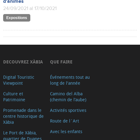
d'ànimes
24/09/2021 al 17/10/2021
Expositions
DECOUVREZ XÀBIA
QUE FAIRE
Digital Touristic
Événements tout au
Viewpoint
long de l'année
Culture et
Camino del Alba
Patrimoine
(chemin de l’aube)
Promenade dans le
Activités sportives
centre historique de
Route de l´Art
Xàbia
Avec les enfants
Le Port de Xàbia,
quartier de Duanes