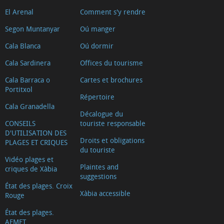
El Arenal
Comment s'y rendre
Segon Muntanyar
Oú manger
Cala Blanca
Oú dormir
Cala Sardinera
Offices du tourisme
Cala Barraca o
Cartes et brochures
Portitxol
Répertoire
Cala Granadella
Décalogue du
CONSEILS
touriste responsable
D'UTILISATION DES
Droits et obligations
PLAGES ET CRIQUES
du touriste
Vidéo plages et
Plaintes and
criques de Xàbia
suggestions
État des plages. Croix
Xàbia accessible
Rouge
État des plages.
AEMET