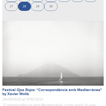
27
28
29
30
Festival Ojos Rojos: "Correspondència amb Mediterrànea"
by Xavier Mollà
24/09/2021 al 17/10/2021
"Correspondència amb Mediterrània" is the result of over