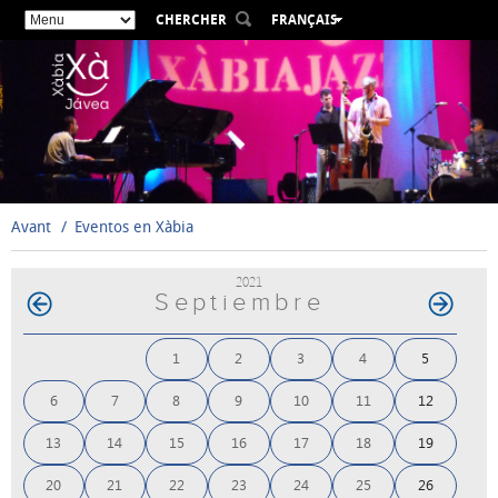
CHERCHER
FRANÇAIS
ESPAÑOL
VALENCIÀ
ENGLISH
DEUTSCH
РУССКИЙ
Avant
Eventos en Xàbia
2021
Septiembre
1
2
3
4
5
6
7
8
9
10
11
12
13
14
15
16
17
18
19
20
21
22
23
24
25
26