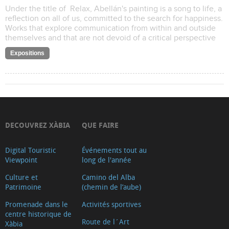
Under the title of Relax, Abellán's painting is a song to life, a
reflection on all of us, committed to the search for happiness.
Works that explore communication from within and outside
themselves and that are not devoid of a critical perspective
Expositions
DECOUVREZ XÀBIA
QUE FAIRE
Digital Touristic
Événements tout au
Viewpoint
long de l'année
Culture et
Camino del Alba
Patrimoine
(chemin de l’aube)
Promenade dans le
Activités sportives
centre historique de
Route de l´Art
Xàbia