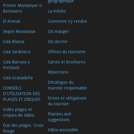
géographique
Primer Muntanyar o
Benissero
La météo
El Arenal
Comment s'y rendre
Segon Muntanyar
Oú manger
Cala Blanca
Oú dormir
Cala Sardinera
Offices du tourisme
Cala Barraca o
Cartes et brochures
Portitxol
Répertoire
Cala Granadella
Décalogue du
CONSEILS
touriste responsable
D'UTILISATION DES
Droits et obligations
PLAGES ET CRIQUES
du touriste
Vidéo plages et
Plaintes and
criques de Xàbia
suggestions
État des plages. Croix
Xàbia accessible
Rouge