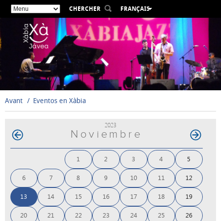
CHERCHER
FRANÇAIS
ESPAÑOL
VALENCIÀ
ENGLISH
DEUTSCH
РУССКИЙ
Avant
Eventos en Xàbia
2023
Noviembre
1
2
3
4
5
6
7
8
9
10
11
12
13
14
15
16
17
18
19
20
21
22
23
24
25
26