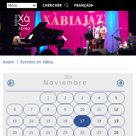
CHERCHER
FRANÇAIS
ESPAÑOL
VALENCIÀ
ENGLISH
DEUTSCH
РУССКИЙ
Avant
Eventos en Xàbia
2023
Noviembre
1
2
3
4
5
6
7
8
9
10
11
12
13
14
15
16
17
18
19
20
21
22
23
24
25
26