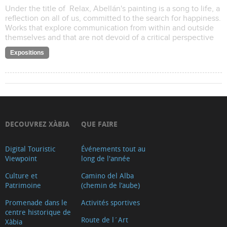
Under the title of Relax, Abellán's painting is a song to life, a
reflection on all of us, committed to the search for happiness.
Works that explore communication from within and outside
themselves and that are not devoid of a critical perspective
Expositions
DECOUVREZ XÀBIA
QUE FAIRE
Digital Touristic
Événements tout au
Viewpoint
long de l'année
Culture et
Camino del Alba
Patrimoine
(chemin de l’aube)
Promenade dans le
Activités sportives
centre historique de
Route de l´Art
Xàbia