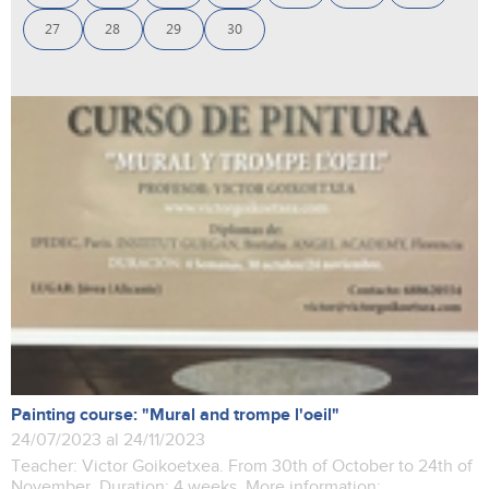
27
28
29
30
Painting course: "Mural and trompe l'oeil"
24/07/2023 al 24/11/2023
Teacher: Victor Goikoetxea. From 30th of October to 24th of
November. Duration: 4 weeks. More information: