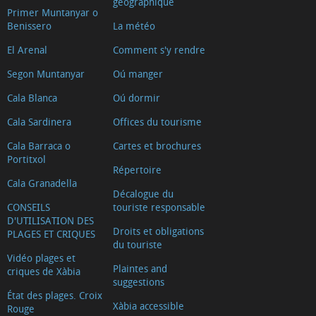
géographique
Primer Muntanyar o
Benissero
La météo
El Arenal
Comment s'y rendre
Segon Muntanyar
Oú manger
Cala Blanca
Oú dormir
Cala Sardinera
Offices du tourisme
Cala Barraca o
Cartes et brochures
Portitxol
Répertoire
Cala Granadella
Décalogue du
CONSEILS
touriste responsable
D'UTILISATION DES
Droits et obligations
PLAGES ET CRIQUES
du touriste
Vidéo plages et
Plaintes and
criques de Xàbia
suggestions
État des plages. Croix
Xàbia accessible
Rouge