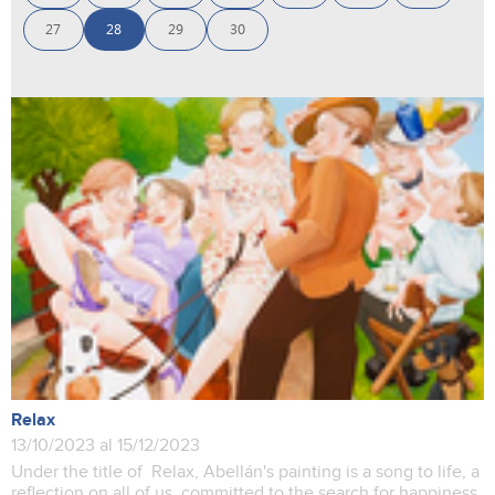
27
28
29
30
Relax
13/10/2023 al 15/12/2023
Under the title of Relax, Abellán's painting is a song to life, a
reflection on all of us, committed to the search for happiness.