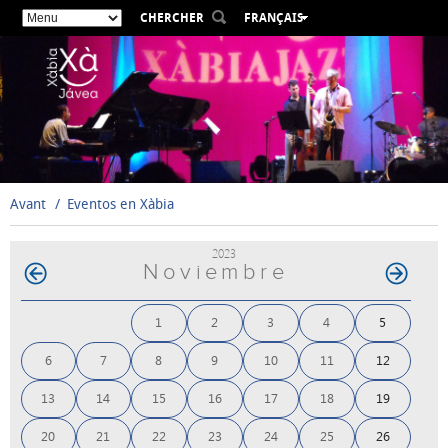
CHERCHER
FRANÇAIS
ESPAÑOL
VALENCIÀ
ENGLISH
DEUTSCH
РУССКИЙ
Avant
Eventos en Xàbia
2023
Noviembre
1
2
3
4
5
6
7
8
9
10
11
12
13
14
15
16
17
18
19
20
21
22
23
24
25
26