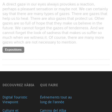
A direct gaze in our eyes always provokes a reaction,
perhaps a pleasant sensation or maybe not. We can certainly
say that there are many types of gazes. There are gazes that
help us to heal. There are also gazes that protect us. Other
gazes are so full of hope that they make us believe in the
future. We cannot forget the gazes of tenderness. And we
cannot forget the look of sadness that makes us suffer so
much when we witness it. Of course, there are many more
gazes which are not necessary to mention.
Expositions
DECOUVREZ XÀBIA
QUE FAIRE
Digital Touristic
Événements tout au
Viewpoint
long de l'année
Culture et
Camino del Alba