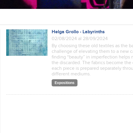
Helga Grollo - Labyrinths
02/08/2024 al 28/09/2024
By choosing these old textiles as the ba
challenge of elevating them to a new ca
finding “beauty” in imperfection helps m
the discarded. The fabrics become the
each piece is prepared separately throu
different mediums.
Expositions