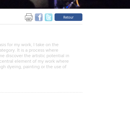
Retour
sis for my work, I take on the
tegory. It is a process where
e discover the artistic potential in
 central element of my work where
gh dyeing, painting or the use of