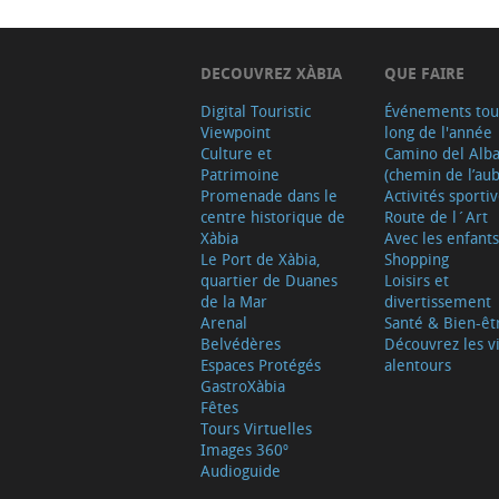
DECOUVREZ XÀBIA
QUE FAIRE
Digital Touristic
Événements tou
Viewpoint
long de l'année
Culture et
Camino del Alb
Patrimoine
(chemin de l’aub
Promenade dans le
Activités sporti
centre historique de
Route de l´Art
Xàbia
Avec les enfants
Le Port de Xàbia,
Shopping
quartier de Duanes
Loisirs et
de la Mar
divertissement
Arenal
Santé & Bien-êt
Belvédères
Découvrez les vi
Espaces Protégés
alentours
GastroXàbia
Fêtes
Tours Virtuelles
Images 360º
Audioguide