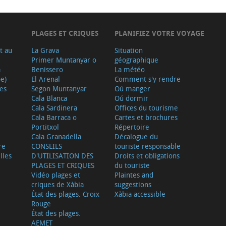
PLAGES ET CRIQUES
PLANIFIEZ VOTRE VOYAGE
t au
La Grava
Situation
Primer Muntanyar o
géographique
a
Benissero
La météo
e)
El Arenal
Comment s'y rendre
ves
Segon Muntanyar
Oú manger
Cala Blanca
Oú dormir
Cala Sardinera
Offices du tourisme
Cala Barraca o
Cartes et brochures
Portitxol
Répertoire
Cala Granadella
Décalogue du
re
CONSEILS
touriste responsable
lles
D'UTILISATION DES
Droits et obligations
PLAGES ET CRIQUES
du touriste
Vidéo plages et
Plaintes and
criques de Xàbia
suggestions
État des plages. Croix
Xàbia accessible
Rouge
État des plages.
AEMET