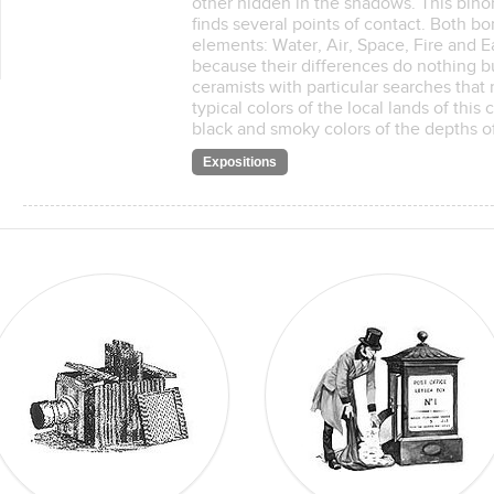
other hidden in the shadows. This bin
finds several points of contact. Both bo
elements: Water, Air, Space, Fire and E
because their differences do nothing b
ceramists with particular searches that
typical colors of the local lands of this
black and smoky colors of the depths o
Expositions