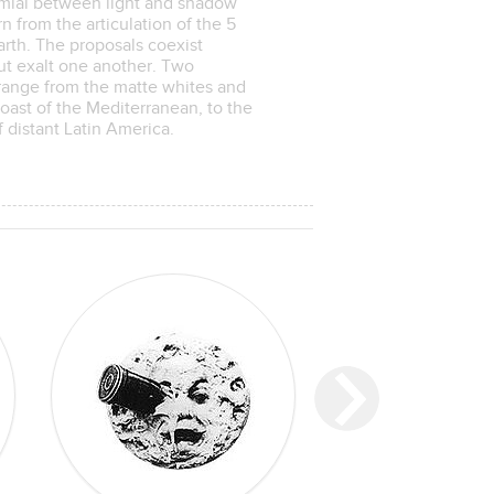
omial between light and shadow
rn from the articulation of the 5
arth. The proposals coexist
ut exalt one another. Two
 range from the matte whites and
 coast of the Mediterranean, to the
f distant Latin America.