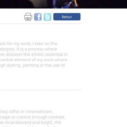
Retour
sis for my work, I take on the
tegory. It is a process where
e discover the artistic potential in
 central element of my work where
gh dyeing, painting or the use of
they differ in chromaticism,
nage to coexist through contrast.
ne incandescent and bright, the