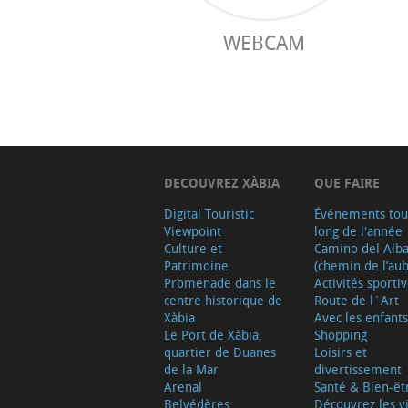
WEBCAM
DECOUVREZ XÀBIA
QUE FAIRE
Digital Touristic
Événements tou
Viewpoint
long de l'année
Culture et
Camino del Alb
Patrimoine
(chemin de l’aub
Promenade dans le
Activités sporti
centre historique de
Route de l´Art
Xàbia
Avec les enfants
Le Port de Xàbia,
Shopping
quartier de Duanes
Loisirs et
de la Mar
divertissement
Arenal
Santé & Bien-êt
Belvédères
Découvrez les vi