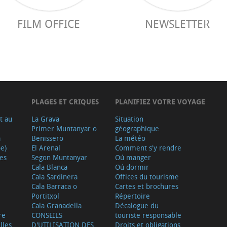
FILM OFFICE
NEWSLETTER
PLAGES ET CRIQUES
PLANIFIEZ VOTRE VOYAGE
t au
La Grava
Situation
Primer Muntanyar o
géographique
a
Benissero
La météo
e)
El Arenal
Comment s'y rendre
ves
Segon Muntanyar
Oú manger
Cala Blanca
Oú dormir
Cala Sardinera
Offices du tourisme
Cala Barraca o
Cartes et brochures
Portitxol
Répertoire
Cala Granadella
Décalogue du
re
CONSEILS
touriste responsable
lles
D'UTILISATION DES
Droits et obligations