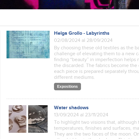
Helga Grollo - Labyrinths
02/08/2024 al 28/09/2024
By choosing these old textiles as the ba
challenge of elevating them to a new ca
finding “beauty” in imperfection helps m
the discarded. The fabrics become the
each piece is prepared separately throu
different mediums.
Expositions
Water shadows
13/09/2024 al 23/11/2024
To highlight two visions that, although 
temperatures, finishes and surfaces, ma
They are the two faces of the moon. O